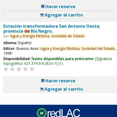
Hacer reserva
Agregar al carrito
Estación transformadora San Antonio Oeste,
provincia
de
Río Negro.
por
Agua
y
Energía
Eléctrica,
Sociedad
de
l
Estado
.
Idioma:
Español
Editor:
Buenos Aires:
Agua
y
Energía
Eléctrica,
Sociedad
de
l
Estado
,
1998
Disponibilidad:
Ítems disponibles para préstamo:
Signatura
topográfica:
621.374.5/A282/v.1
(1).
Hacer reserva
Agregar al carrito