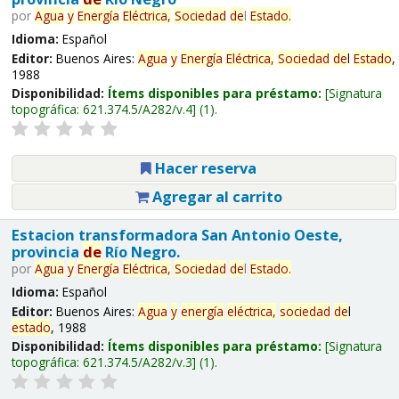
por
Agua
y
Energía
Eléctrica,
Sociedad
de
l
Estado
.
Idioma:
Español
Editor:
Buenos Aires:
Agua
y
Energía
Eléctrica,
Sociedad
de
l
Estado
,
1988
Disponibilidad:
Ítems disponibles para préstamo:
Signatura
topográfica:
621.374.5/A282/v.4
(1).
Hacer reserva
Agregar al carrito
Estacion transformadora San Antonio Oeste,
provincia
de
Río Negro.
por
Agua
y
Energía
Eléctrica,
Sociedad
de
l
Estado
.
Idioma:
Español
Editor:
Buenos Aires:
Agua
y
energía
eléctrica,
sociedad
de
l
estado
, 1988
Disponibilidad:
Ítems disponibles para préstamo:
Signatura
topográfica:
621.374.5/A282/v.3
(1).