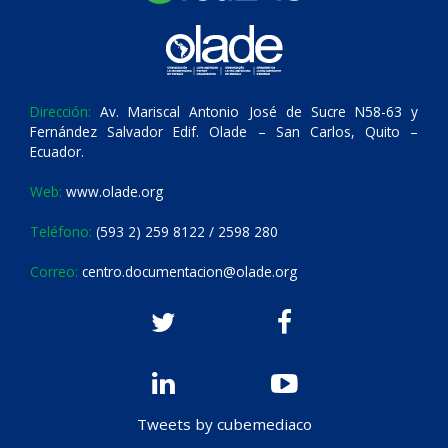
Dirección:
Av. Mariscal Antonio José de Sucre N58-63 y
Fernández Salvador Edif. Olade – San Carlos, Quito –
Ecuador.
Web:
www.olade.org
Teléfono:
(593 2) 259 8122 / 2598 280
Correo:
centro.documentacion@olade.org
Tweets by cubemediaco