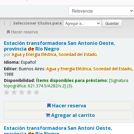
|
|
Seleccionar títulos para:
Hacer reserva
Estación transformadora San Antonio Oeste,
provincia
de
Río Negro
por
Agua
y
Energía
Eléctrica,
Sociedad
de
l
Estado
.
Idioma:
Español
Editor:
Buenos Aires:
Agua
y
Energía
Eléctrica,
Sociedad
de
l
Estado
,
1988
Disponibilidad:
Ítems disponibles para préstamo:
Signatura
topográfica:
621.374.5/A282/v.2
(3).
Hacer reserva
Agregar al carrito
Estación transformadora San Antoni Oeste,
provincia
de
Río Negro