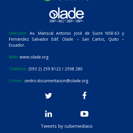
Dirección:
Av. Mariscal Antonio José de Sucre N58-63 y
Fernández Salvador Edif. Olade – San Carlos, Quito –
Ecuador.
Web:
www.olade.org
Teléfono:
(593 2) 259 8122 / 2598 280
Correo:
centro.documentacion@olade.org
Tweets by cubemediaco