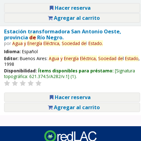
Hacer reserva
Agregar al carrito
Estación transformadora San Antonio Oeste,
provincia
de
Río Negro.
por
Agua
y
Energía
Eléctrica,
Sociedad
de
l
Estado
.
Idioma:
Español
Editor:
Buenos Aires:
Agua
y
Energía
Eléctrica,
Sociedad
de
l
Estado
,
1998
Disponibilidad:
Ítems disponibles para préstamo:
Signatura
topográfica:
621.374.5/A282/v.1
(1).
Hacer reserva
Agregar al carrito