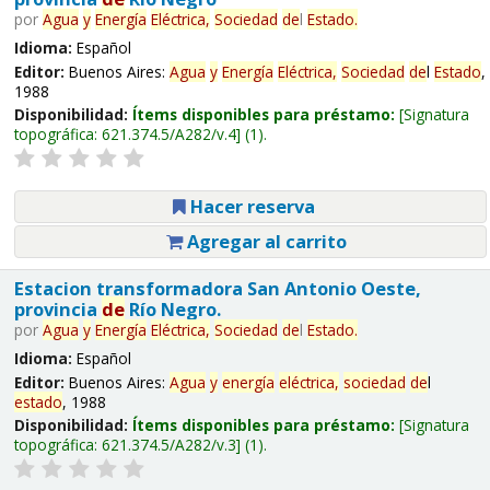
por
Agua
y
Energía
Eléctrica,
Sociedad
de
l
Estado
.
Idioma:
Español
Editor:
Buenos Aires:
Agua
y
Energía
Eléctrica,
Sociedad
de
l
Estado
,
1988
Disponibilidad:
Ítems disponibles para préstamo:
Signatura
topográfica:
621.374.5/A282/v.4
(1).
Hacer reserva
Agregar al carrito
Estacion transformadora San Antonio Oeste,
provincia
de
Río Negro.
por
Agua
y
Energía
Eléctrica,
Sociedad
de
l
Estado
.
Idioma:
Español
Editor:
Buenos Aires:
Agua
y
energía
eléctrica,
sociedad
de
l
estado
, 1988
Disponibilidad:
Ítems disponibles para préstamo:
Signatura
topográfica:
621.374.5/A282/v.3
(1).