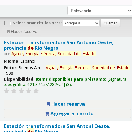
|
|
Seleccionar títulos para:
Hacer reserva
Estación transformadora San Antonio Oeste,
provincia
de
Río Negro
por
Agua
y
Energía
Eléctrica,
Sociedad
de
l
Estado
.
Idioma:
Español
Editor:
Buenos Aires:
Agua
y
Energía
Eléctrica,
Sociedad
de
l
Estado
,
1988
Disponibilidad:
Ítems disponibles para préstamo:
Signatura
topográfica:
621.374.5/A282/v.2
(3).
Hacer reserva
Agregar al carrito
Estación transformadora San Antoni Oeste,
provincia
de
Río Negro