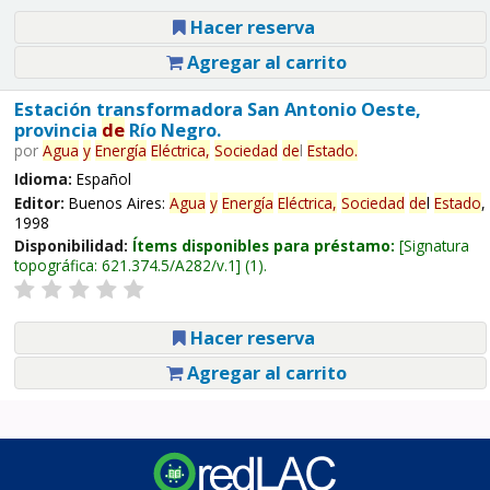
Hacer reserva
Agregar al carrito
Estación transformadora San Antonio Oeste,
provincia
de
Río Negro.
por
Agua
y
Energía
Eléctrica,
Sociedad
de
l
Estado
.
Idioma:
Español
Editor:
Buenos Aires:
Agua
y
Energía
Eléctrica,
Sociedad
de
l
Estado
,
1998
Disponibilidad:
Ítems disponibles para préstamo:
Signatura
topográfica:
621.374.5/A282/v.1
(1).
Hacer reserva
Agregar al carrito