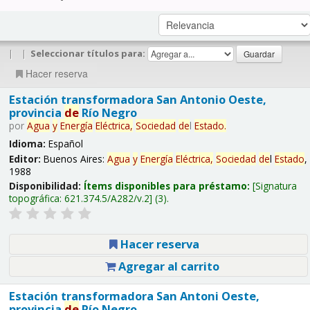
|
|
Seleccionar títulos para:
Hacer reserva
Estación transformadora San Antonio Oeste,
provincia
de
Río Negro
por
Agua
y
Energía
Eléctrica,
Sociedad
de
l
Estado
.
Idioma:
Español
Editor:
Buenos Aires:
Agua
y
Energía
Eléctrica,
Sociedad
de
l
Estado
,
1988
Disponibilidad:
Ítems disponibles para préstamo:
Signatura
topográfica:
621.374.5/A282/v.2
(3).
Hacer reserva
Agregar al carrito
Estación transformadora San Antoni Oeste,
provincia
de
Río Negro