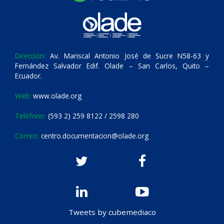
Dirección:
Av. Mariscal Antonio José de Sucre N58-63 y
Fernández Salvador Edif. Olade – San Carlos, Quito –
Ecuador.
Web:
www.olade.org
Teléfono:
(593 2) 259 8122 / 2598 280
Correo:
centro.documentacion@olade.org
Tweets by cubemediaco