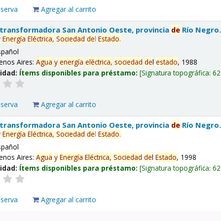
eserva
Agregar al carrito
 transformadora San Antonio Oeste, provincia
de
Río Negro
y
Energía
Eléctrica,
Sociedad
de
l
Estado
.
spañol
enos Aires:
Agua
y
energía
eléctrica,
sociedad
de
l
estado
, 1988
lidad:
Ítems disponibles para préstamo:
Signatura topográfica:
62
eserva
Agregar al carrito
 transformadora San Antonio Oeste, provincia
de
Río Negro
y
Energía
Eléctrica,
Sociedad
de
l
Estado
.
spañol
enos Aires:
Agua
y
Energía
Eléctrica,
Sociedad
de
l
Estado
, 1998
lidad:
Ítems disponibles para préstamo:
Signatura topográfica:
62
eserva
Agregar al carrito