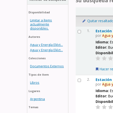
Su búsqueda re
Disponibilidad
Limitar a ítems
Quitar resaltad
actualmente
disponibles.
1.
Estación
por
Agua
Autores
Idioma:
E
Agua y Energía Eléct...
Editor:
Bu
Agua y Energía Eléct...
Disponibi
Colecciones
Documentos Externos
Hacer r
Tipos de ítem
2.
Estación
Libros
por
Agua
Idioma:
E
Lugares
Editor:
Bu
Argentina
Disponibi
Temas