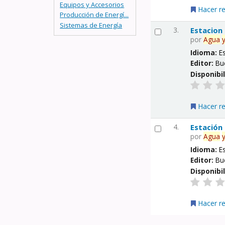
Equipos y Accesorios
Hacer r
Producción de Energí...
Sistemas de Energía
3.
Estacion
por
Agua
Idioma:
E
Editor:
Bu
Disponibi
Hacer r
4.
Estación
por
Agua
Idioma:
E
Editor:
Bu
Disponibi
Hacer r