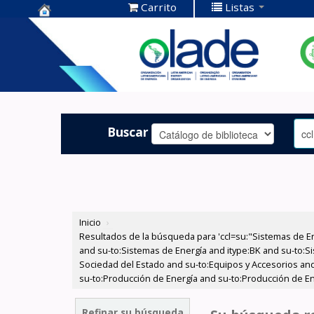
Carrito
Listas
Centro de
Documentación
OLADE -
Buscar
Inicio
›
Resultados de la búsqueda para 'ccl=su:"Sistemas de E
and su-to:Sistemas de Energía and itype:BK and su-to:Si
Sociedad del Estado and su-to:Equipos y Accesorios and
su-to:Producción de Energía and su-to:Producción de En
Refinar su búsqueda