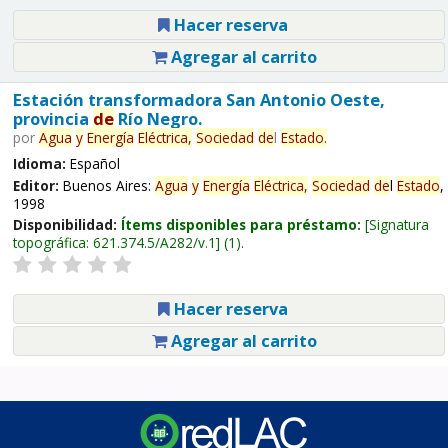
Hacer reserva
Agregar al carrito
Estación transformadora San Antonio Oeste,
provincia
de
Río Negro.
por
Agua
y
Energía
Eléctrica,
Sociedad
de
l
Estado
.
Idioma:
Español
Editor:
Buenos Aires:
Agua
y
Energía
Eléctrica,
Sociedad
de
l
Estado
,
1998
Disponibilidad:
Ítems disponibles para préstamo:
Signatura
topográfica:
621.374.5/A282/v.1
(1).
Hacer reserva
Agregar al carrito