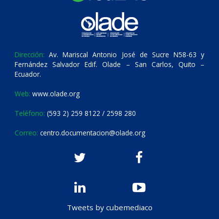
Dirección:
Av. Mariscal Antonio José de Sucre N58-63 y
Fernández Salvador Edif. Olade – San Carlos, Quito –
Ecuador.
Web:
www.olade.org
Teléfono:
(593 2) 259 8122 / 2598 280
Correo:
centro.documentacion@olade.org
Tweets by cubemediaco