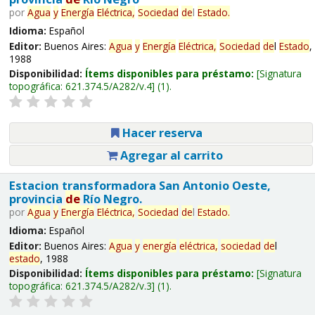
por
Agua
y
Energía
Eléctrica,
Sociedad
de
l
Estado
.
Idioma:
Español
Editor:
Buenos Aires:
Agua
y
Energía
Eléctrica,
Sociedad
de
l
Estado
,
1988
Disponibilidad:
Ítems disponibles para préstamo:
Signatura
topográfica:
621.374.5/A282/v.4
(1).
Hacer reserva
Agregar al carrito
Estacion transformadora San Antonio Oeste,
provincia
de
Río Negro.
por
Agua
y
Energía
Eléctrica,
Sociedad
de
l
Estado
.
Idioma:
Español
Editor:
Buenos Aires:
Agua
y
energía
eléctrica,
sociedad
de
l
estado
, 1988
Disponibilidad:
Ítems disponibles para préstamo:
Signatura
topográfica:
621.374.5/A282/v.3
(1).