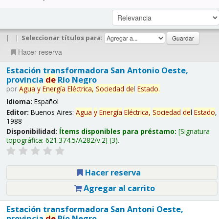
|
|
Seleccionar títulos para:
Hacer reserva
Estación transformadora San Antonio Oeste,
provincia
de
Río Negro
por
Agua
y
Energía
Eléctrica,
Sociedad
de
l
Estado
.
Idioma:
Español
Editor:
Buenos Aires:
Agua
y
Energía
Eléctrica,
Sociedad
de
l
Estado
,
1988
Disponibilidad:
Ítems disponibles para préstamo:
Signatura
topográfica:
621.374.5/A282/v.2
(3).
Hacer reserva
Agregar al carrito
Estación transformadora San Antoni Oeste,
provincia
de
Río Negro