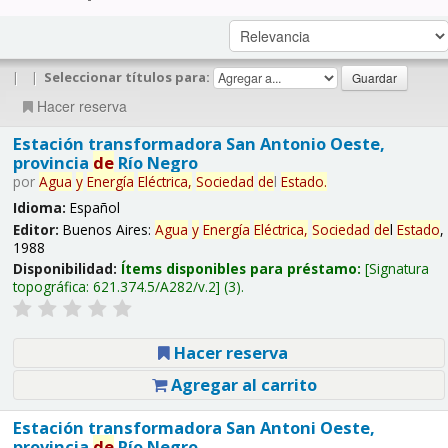
|
|
Seleccionar títulos para:
Hacer reserva
Estación transformadora San Antonio Oeste,
provincia
de
Río Negro
por
Agua
y
Energía
Eléctrica,
Sociedad
de
l
Estado
.
Idioma:
Español
Editor:
Buenos Aires:
Agua
y
Energía
Eléctrica,
Sociedad
de
l
Estado
,
1988
Disponibilidad:
Ítems disponibles para préstamo:
Signatura
topográfica:
621.374.5/A282/v.2
(3).
Hacer reserva
Agregar al carrito
Estación transformadora San Antoni Oeste,
provincia
de
Río Negro