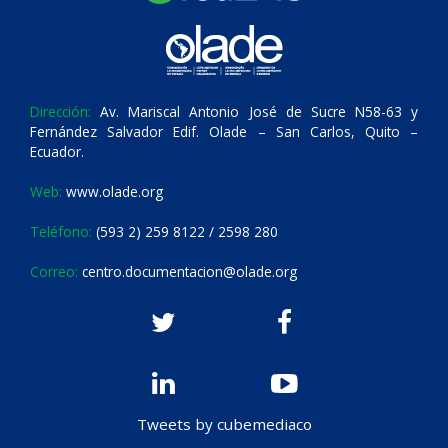
Dirección:
Av. Mariscal Antonio José de Sucre N58-63 y
Fernández Salvador Edif. Olade – San Carlos, Quito –
Ecuador.
Web:
www.olade.org
Teléfono:
(593 2) 259 8122 / 2598 280
Correo:
centro.documentacion@olade.org
Tweets by cubemediaco