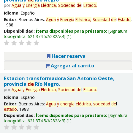
por
Agua
y
Energía
Eléctrica,
Sociedad
de
l
Estado
.
Idioma:
Español
Editor:
Buenos Aires:
Agua
y
Energía
Eléctrica,
Sociedad
de
l
Estado
,
1988
Disponibilidad:
Ítems disponibles para préstamo:
Signatura
topográfica:
621.374.5/A282/v.4
(1).
Hacer reserva
Agregar al carrito
Estacion transformadora San Antonio Oeste,
provincia
de
Río Negro.
por
Agua
y
Energía
Eléctrica,
Sociedad
de
l
Estado
.
Idioma:
Español
Editor:
Buenos Aires:
Agua
y
energía
eléctrica,
sociedad
de
l
estado
, 1988
Disponibilidad:
Ítems disponibles para préstamo:
Signatura
topográfica:
621.374.5/A282/v.3
(1).