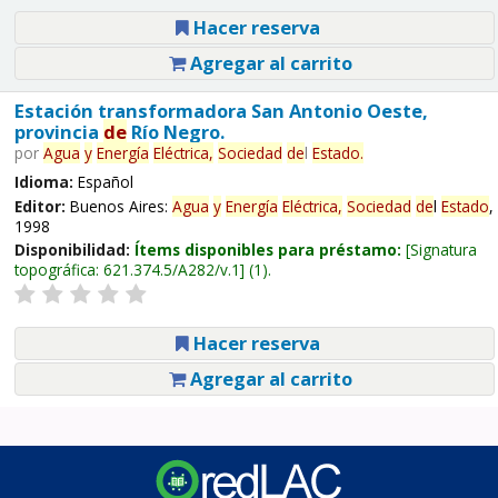
Hacer reserva
Agregar al carrito
Estación transformadora San Antonio Oeste,
provincia
de
Río Negro.
por
Agua
y
Energía
Eléctrica,
Sociedad
de
l
Estado
.
Idioma:
Español
Editor:
Buenos Aires:
Agua
y
Energía
Eléctrica,
Sociedad
de
l
Estado
,
1998
Disponibilidad:
Ítems disponibles para préstamo:
Signatura
topográfica:
621.374.5/A282/v.1
(1).
Hacer reserva
Agregar al carrito