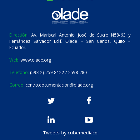
Dirección:
Av. Mariscal Antonio José de Sucre N58-63 y
Fernández Salvador Edif. Olade – San Carlos, Quito –
Ecuador.
Web:
www.olade.org
Teléfono:
(593 2) 259 8122 / 2598 280
Correo:
centro.documentacion@olade.org
Tweets by cubemediaco