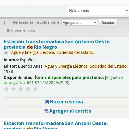
|
|
Seleccionar títulos para:
Hacer reserva
Estación transformadora San Antonio Oeste,
provincia
de
Río Negro
por
Agua
y
Energía
Eléctrica,
Sociedad
de
l
Estado
.
Idioma:
Español
Editor:
Buenos Aires:
Agua
y
Energía
Eléctrica,
Sociedad
de
l
Estado
,
1988
Disponibilidad:
Ítems disponibles para préstamo:
Signatura
topográfica:
621.374.5/A282/v.2
(3).
Hacer reserva
Agregar al carrito
Estación transformadora San Antoni Oeste,
provincia
de
Río Negro