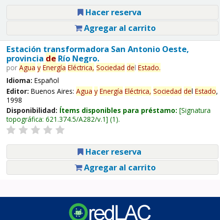
Hacer reserva
Agregar al carrito
Estación transformadora San Antonio Oeste,
provincia
de
Río Negro.
por
Agua
y
Energía
Eléctrica,
Sociedad
de
l
Estado
.
Idioma:
Español
Editor:
Buenos Aires:
Agua
y
Energía
Eléctrica,
Sociedad
de
l
Estado
,
1998
Disponibilidad:
Ítems disponibles para préstamo:
Signatura
topográfica:
621.374.5/A282/v.1
(1).
Hacer reserva
Agregar al carrito