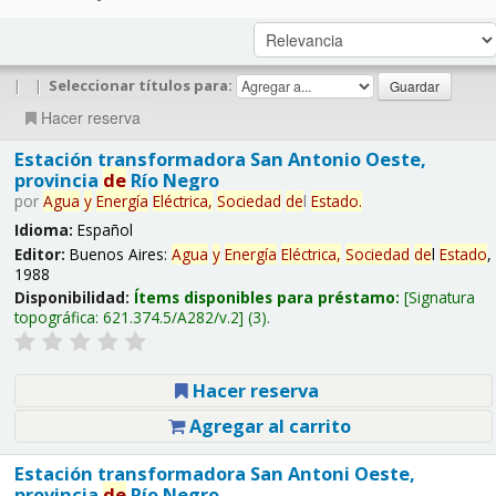
|
|
Seleccionar títulos para:
Hacer reserva
Estación transformadora San Antonio Oeste,
provincia
de
Río Negro
por
Agua
y
Energía
Eléctrica,
Sociedad
de
l
Estado
.
Idioma:
Español
Editor:
Buenos Aires:
Agua
y
Energía
Eléctrica,
Sociedad
de
l
Estado
,
1988
Disponibilidad:
Ítems disponibles para préstamo:
Signatura
topográfica:
621.374.5/A282/v.2
(3).
Hacer reserva
Agregar al carrito
Estación transformadora San Antoni Oeste,
provincia
de
Río Negro