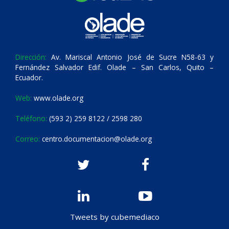
Dirección:
Av. Mariscal Antonio José de Sucre N58-63 y
Fernández Salvador Edif. Olade – San Carlos, Quito –
Ecuador.
Web:
www.olade.org
Teléfono:
(593 2) 259 8122 / 2598 280
Correo:
centro.documentacion@olade.org
Tweets by cubemediaco