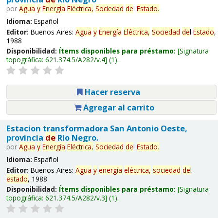
por
Agua
y
Energía
Eléctrica,
Sociedad
de
l
Estado
.
Idioma:
Español
Editor:
Buenos Aires:
Agua
y
Energía
Eléctrica,
Sociedad
de
l
Estado
,
1988
Disponibilidad:
Ítems disponibles para préstamo:
Signatura
topográfica:
621.374.5/A282/v.4
(1).
Hacer reserva
Agregar al carrito
Estacion transformadora San Antonio Oeste,
provincia
de
Río Negro.
por
Agua
y
Energía
Eléctrica,
Sociedad
de
l
Estado
.
Idioma:
Español
Editor:
Buenos Aires:
Agua
y
energía
eléctrica,
sociedad
de
l
estado
, 1988
Disponibilidad:
Ítems disponibles para préstamo:
Signatura
topográfica:
621.374.5/A282/v.3
(1).