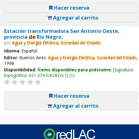
Hacer reserva
Agregar al carrito
Estación transformadora San Antonio Oeste,
provincia
de
Río Negro.
por
Agua
y
Energía
Eléctrica,
Sociedad
de
l
Estado
.
Idioma:
Español
Editor:
Buenos Aires:
Agua
y
Energía
Eléctrica,
Sociedad
de
l
Estado
,
1998
Disponibilidad:
Ítems disponibles para préstamo:
Signatura
topográfica:
621.374.5/A282/v.1
(1).
Hacer reserva
Agregar al carrito