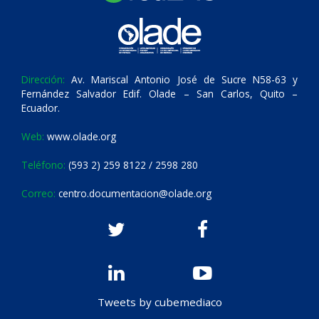
Dirección:
Av. Mariscal Antonio José de Sucre N58-63 y
Fernández Salvador Edif. Olade – San Carlos, Quito –
Ecuador.
Web:
www.olade.org
Teléfono:
(593 2) 259 8122 / 2598 280
Correo:
centro.documentacion@olade.org
Tweets by cubemediaco