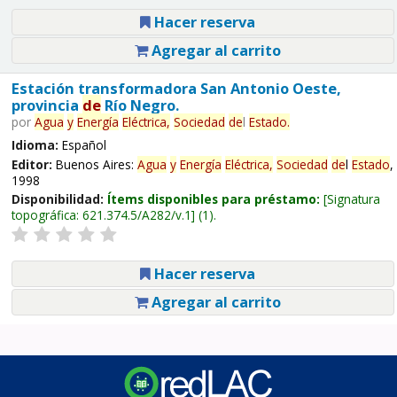
Hacer reserva
Agregar al carrito
Estación transformadora San Antonio Oeste,
provincia
de
Río Negro.
por
Agua
y
Energía
Eléctrica,
Sociedad
de
l
Estado
.
Idioma:
Español
Editor:
Buenos Aires:
Agua
y
Energía
Eléctrica,
Sociedad
de
l
Estado
,
1998
Disponibilidad:
Ítems disponibles para préstamo:
Signatura
topográfica:
621.374.5/A282/v.1
(1).
Hacer reserva
Agregar al carrito