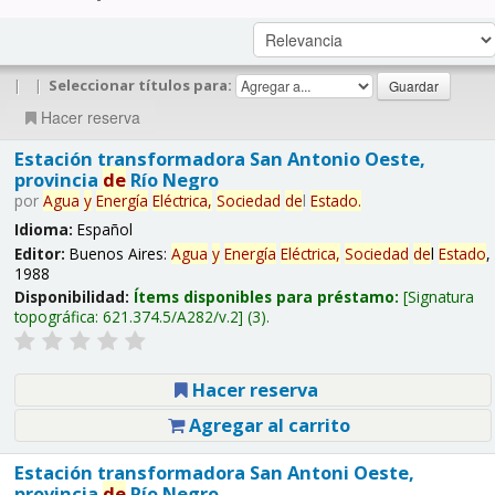
|
|
Seleccionar títulos para:
Hacer reserva
Estación transformadora San Antonio Oeste,
provincia
de
Río Negro
por
Agua
y
Energía
Eléctrica,
Sociedad
de
l
Estado
.
Idioma:
Español
Editor:
Buenos Aires:
Agua
y
Energía
Eléctrica,
Sociedad
de
l
Estado
,
1988
Disponibilidad:
Ítems disponibles para préstamo:
Signatura
topográfica:
621.374.5/A282/v.2
(3).
Hacer reserva
Agregar al carrito
Estación transformadora San Antoni Oeste,
provincia
de
Río Negro