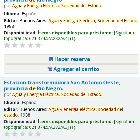
por
Agua
y
Energía
Eléctrica,
Sociedad
de
l
Estado
.
Idioma:
Español
Editor:
Buenos Aires:
Agua
y
Energía
Eléctrica,
Sociedad
de
l
Estado
,
1988
Disponibilidad:
Ítems disponibles para préstamo:
Signatura
topográfica:
621.374.5/A282/v.4
(1).
Hacer reserva
Agregar al carrito
Estacion transformadora San Antonio Oeste,
provincia
de
Río Negro.
por
Agua
y
Energía
Eléctrica,
Sociedad
de
l
Estado
.
Idioma:
Español
Editor:
Buenos Aires:
Agua
y
energía
eléctrica,
sociedad
de
l
estado
, 1988
Disponibilidad:
Ítems disponibles para préstamo:
Signatura
topográfica:
621.374.5/A282/v.3
(1).