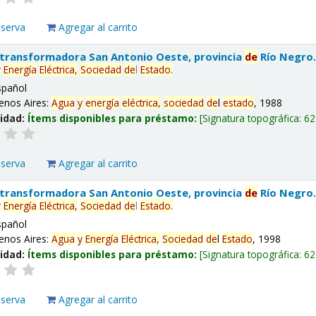
eserva
Agregar al carrito
 transformadora San Antonio Oeste, provincia
de
Río Negro
y
Energía
Eléctrica,
Sociedad
de
l
Estado
.
spañol
enos Aires:
Agua
y
energía
eléctrica,
sociedad
de
l
estado
, 1988
lidad:
Ítems disponibles para préstamo:
Signatura topográfica:
62
eserva
Agregar al carrito
 transformadora San Antonio Oeste, provincia
de
Río Negro
y
Energía
Eléctrica,
Sociedad
de
l
Estado
.
spañol
enos Aires:
Agua
y
Energía
Eléctrica,
Sociedad
de
l
Estado
, 1998
lidad:
Ítems disponibles para préstamo:
Signatura topográfica:
62
eserva
Agregar al carrito