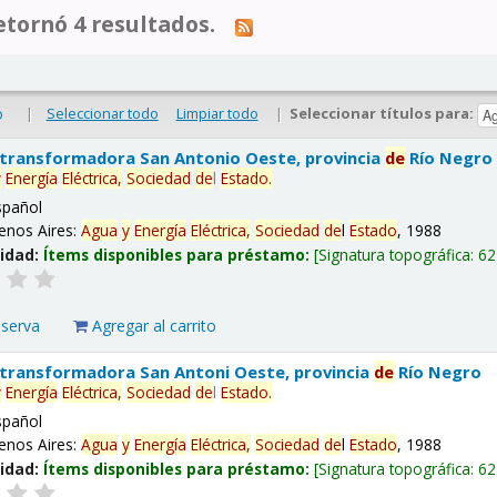
tornó 4 resultados.
|
Seleccionar todo
Limpiar todo
|
Seleccionar títulos para:
o
 transformadora San Antonio Oeste, provincia
de
Río Negro
y
Energía
Eléctrica,
Sociedad
de
l
Estado
.
spañol
enos Aires:
Agua
y
Energía
Eléctrica,
Sociedad
de
l
Estado
, 1988
lidad:
Ítems disponibles para préstamo:
Signatura topográfica:
62
eserva
Agregar al carrito
 transformadora San Antoni Oeste, provincia
de
Río Negro
y
Energía
Eléctrica,
Sociedad
de
l
Estado
.
spañol
enos Aires:
Agua
y
Energía
Eléctrica,
Sociedad
de
l
Estado
, 1988
lidad:
Ítems disponibles para préstamo:
Signatura topográfica:
62