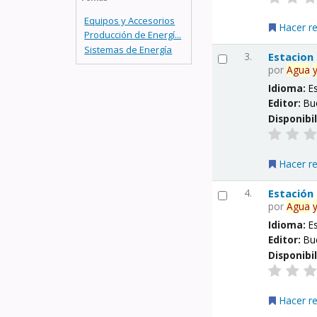
Equipos y Accesorios
Hacer r
Producción de Energí...
Sistemas de Energía
3.
Estacion
por
Agua
Idioma:
E
Editor:
Bu
Disponibi
Hacer r
4.
Estación
por
Agua
Idioma:
E
Editor:
Bu
Disponibi
Hacer r