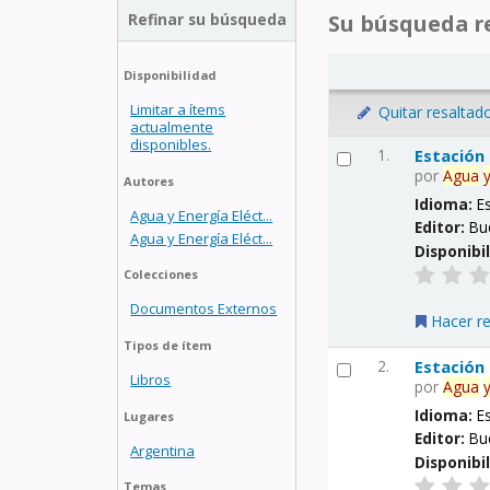
Refinar su búsqueda
Su búsqueda re
Disponibilidad
Limitar a ítems
Quitar resaltad
actualmente
disponibles.
1.
Estación
por
Agua
Autores
Idioma:
E
Agua y Energía Eléct...
Editor:
Bu
Agua y Energía Eléct...
Disponibi
Colecciones
Documentos Externos
Hacer r
Tipos de ítem
2.
Estación
Libros
por
Agua
Idioma:
E
Lugares
Editor:
Bu
Argentina
Disponibi
Temas