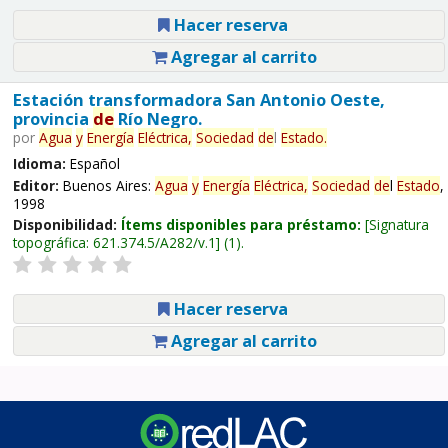
Hacer reserva
Agregar al carrito
Estación transformadora San Antonio Oeste,
provincia
de
Río Negro.
por
Agua
y
Energía
Eléctrica,
Sociedad
de
l
Estado
.
Idioma:
Español
Editor:
Buenos Aires:
Agua
y
Energía
Eléctrica,
Sociedad
de
l
Estado
,
1998
Disponibilidad:
Ítems disponibles para préstamo:
Signatura
topográfica:
621.374.5/A282/v.1
(1).
Hacer reserva
Agregar al carrito