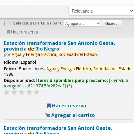
|
|
Seleccionar títulos para:
Hacer reserva
Estación transformadora San Antonio Oeste,
provincia
de
Río Negro
por
Agua
y
Energía
Eléctrica,
Sociedad
de
l
Estado
.
Idioma:
Español
Editor:
Buenos Aires:
Agua
y
Energía
Eléctrica,
Sociedad
de
l
Estado
,
1988
Disponibilidad:
Ítems disponibles para préstamo:
Signatura
topográfica:
621.374.5/A282/v.2
(3).
Hacer reserva
Agregar al carrito
Estación transformadora San Antoni Oeste,
provincia
de
Río Negro