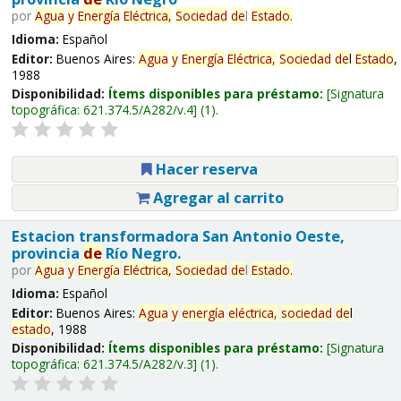
por
Agua
y
Energía
Eléctrica,
Sociedad
de
l
Estado
.
Idioma:
Español
Editor:
Buenos Aires:
Agua
y
Energía
Eléctrica,
Sociedad
de
l
Estado
,
1988
Disponibilidad:
Ítems disponibles para préstamo:
Signatura
topográfica:
621.374.5/A282/v.4
(1).
Hacer reserva
Agregar al carrito
Estacion transformadora San Antonio Oeste,
provincia
de
Río Negro.
por
Agua
y
Energía
Eléctrica,
Sociedad
de
l
Estado
.
Idioma:
Español
Editor:
Buenos Aires:
Agua
y
energía
eléctrica,
sociedad
de
l
estado
, 1988
Disponibilidad:
Ítems disponibles para préstamo:
Signatura
topográfica:
621.374.5/A282/v.3
(1).