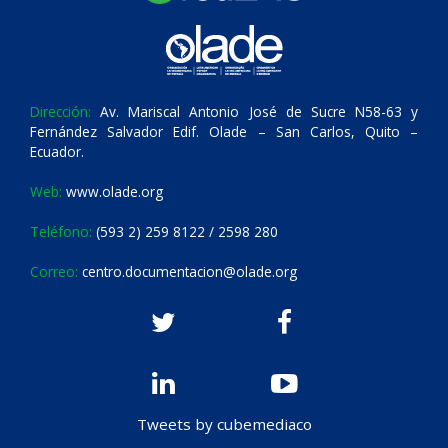
Dirección:
Av. Mariscal Antonio José de Sucre N58-63 y
Fernández Salvador Edif. Olade – San Carlos, Quito –
Ecuador.
Web:
www.olade.org
Teléfono:
(593 2) 259 8122 / 2598 280
Correo:
centro.documentacion@olade.org
Tweets by cubemediaco