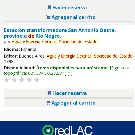
Hacer reserva
Agregar al carrito
Estación transformadora San Antonio Oeste,
provincia
de
Río Negro.
por
Agua
y
Energía
Eléctrica,
Sociedad
de
l
Estado
.
Idioma:
Español
Editor:
Buenos Aires:
Agua
y
Energía
Eléctrica,
Sociedad
de
l
Estado
,
1998
Disponibilidad:
Ítems disponibles para préstamo:
Signatura
topográfica:
621.374.5/A282/v.1
(1).
Hacer reserva
Agregar al carrito