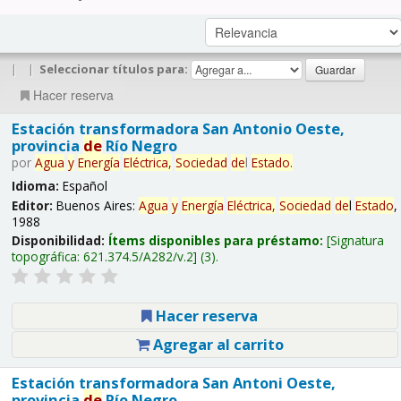
|
|
Seleccionar títulos para:
Hacer reserva
Estación transformadora San Antonio Oeste,
provincia
de
Río Negro
por
Agua
y
Energía
Eléctrica,
Sociedad
de
l
Estado
.
Idioma:
Español
Editor:
Buenos Aires:
Agua
y
Energía
Eléctrica,
Sociedad
de
l
Estado
,
1988
Disponibilidad:
Ítems disponibles para préstamo:
Signatura
topográfica:
621.374.5/A282/v.2
(3).
Hacer reserva
Agregar al carrito
Estación transformadora San Antoni Oeste,
provincia
de
Río Negro