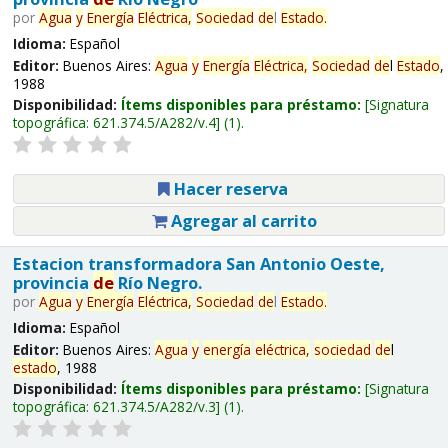
por
Agua
y
Energía
Eléctrica,
Sociedad
de
l
Estado
.
Idioma:
Español
Editor:
Buenos Aires:
Agua
y
Energía
Eléctrica,
Sociedad
de
l
Estado
,
1988
Disponibilidad:
Ítems disponibles para préstamo:
Signatura
topográfica:
621.374.5/A282/v.4
(1).
Hacer reserva
Agregar al carrito
Estacion transformadora San Antonio Oeste,
provincia
de
Río Negro.
por
Agua
y
Energía
Eléctrica,
Sociedad
de
l
Estado
.
Idioma:
Español
Editor:
Buenos Aires:
Agua
y
energía
eléctrica,
sociedad
de
l
estado
, 1988
Disponibilidad:
Ítems disponibles para préstamo:
Signatura
topográfica:
621.374.5/A282/v.3
(1).