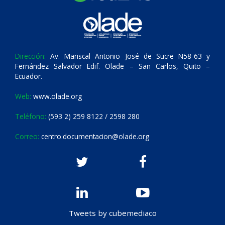
Dirección:
Av. Mariscal Antonio José de Sucre N58-63 y
Fernández Salvador Edif. Olade – San Carlos, Quito –
Ecuador.
Web:
www.olade.org
Teléfono:
(593 2) 259 8122 / 2598 280
Correo:
centro.documentacion@olade.org
Tweets by cubemediaco