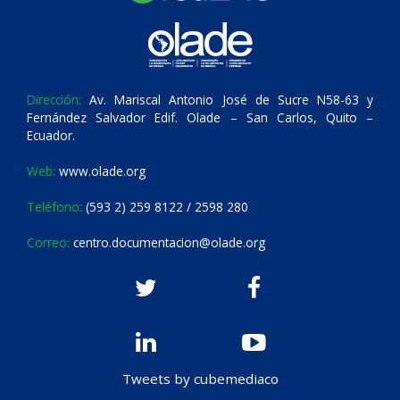
Dirección:
Av. Mariscal Antonio José de Sucre N58-63 y
Fernández Salvador Edif. Olade – San Carlos, Quito –
Ecuador.
Web:
www.olade.org
Teléfono:
(593 2) 259 8122 / 2598 280
Correo:
centro.documentacion@olade.org
Tweets by cubemediaco