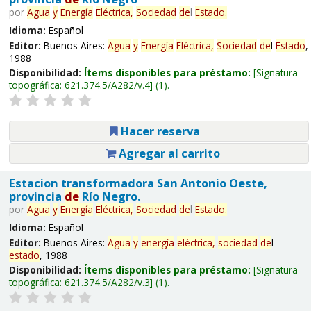
por
Agua
y
Energía
Eléctrica,
Sociedad
de
l
Estado
.
Idioma:
Español
Editor:
Buenos Aires:
Agua
y
Energía
Eléctrica,
Sociedad
de
l
Estado
,
1988
Disponibilidad:
Ítems disponibles para préstamo:
Signatura
topográfica:
621.374.5/A282/v.4
(1).
Hacer reserva
Agregar al carrito
Estacion transformadora San Antonio Oeste,
provincia
de
Río Negro.
por
Agua
y
Energía
Eléctrica,
Sociedad
de
l
Estado
.
Idioma:
Español
Editor:
Buenos Aires:
Agua
y
energía
eléctrica,
sociedad
de
l
estado
, 1988
Disponibilidad:
Ítems disponibles para préstamo:
Signatura
topográfica:
621.374.5/A282/v.3
(1).