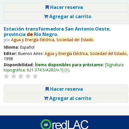
Hacer reserva
Agregar al carrito
Estación transformadora San Antonio Oeste,
provincia
de
Río Negro.
por
Agua
y
Energía
Eléctrica,
Sociedad
de
l
Estado
.
Idioma:
Español
Editor:
Buenos Aires:
Agua
y
Energía
Eléctrica,
Sociedad
de
l
Estado
,
1998
Disponibilidad:
Ítems disponibles para préstamo:
Signatura
topográfica:
621.374.5/A282/v.1
(1).
Hacer reserva
Agregar al carrito