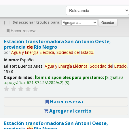
|
|
Seleccionar títulos para:
Hacer reserva
Estación transformadora San Antonio Oeste,
provincia
de
Río Negro
por
Agua
y
Energía
Eléctrica,
Sociedad
de
l
Estado
.
Idioma:
Español
Editor:
Buenos Aires:
Agua
y
Energía
Eléctrica,
Sociedad
de
l
Estado
,
1988
Disponibilidad:
Ítems disponibles para préstamo:
Signatura
topográfica:
621.374.5/A282/v.2
(3).
Hacer reserva
Agregar al carrito
Estación transformadora San Antoni Oeste,
provincia
de
Río Negro