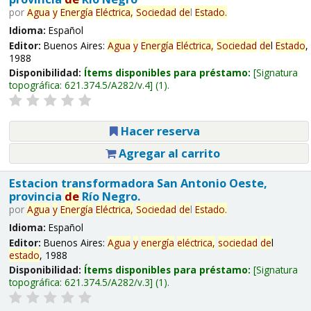
por
Agua
y
Energía
Eléctrica,
Sociedad
de
l
Estado
.
Idioma:
Español
Editor:
Buenos Aires:
Agua
y
Energía
Eléctrica,
Sociedad
de
l
Estado
,
1988
Disponibilidad:
Ítems disponibles para préstamo:
Signatura
topográfica:
621.374.5/A282/v.4
(1).
Hacer reserva
Agregar al carrito
Estacion transformadora San Antonio Oeste,
provincia
de
Río Negro.
por
Agua
y
Energía
Eléctrica,
Sociedad
de
l
Estado
.
Idioma:
Español
Editor:
Buenos Aires:
Agua
y
energía
eléctrica,
sociedad
de
l
estado
, 1988
Disponibilidad:
Ítems disponibles para préstamo:
Signatura
topográfica:
621.374.5/A282/v.3
(1).