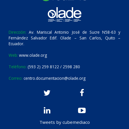
Dirección:
Av. Mariscal Antonio José de Sucre N58-63 y
Fernández Salvador Edif. Olade – San Carlos, Quito –
Ecuador.
Web:
www.olade.org
Teléfono:
(593 2) 259 8122 / 2598 280
Correo:
centro.documentacion@olade.org
Tweets by cubemediaco