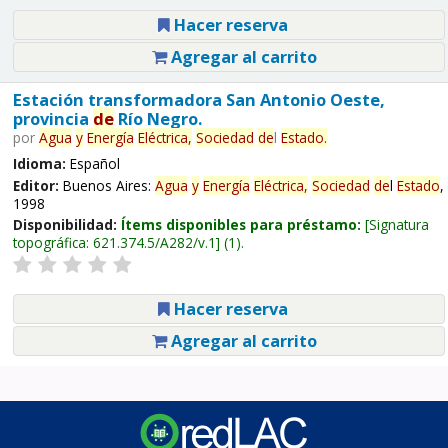
Hacer reserva
Agregar al carrito
Estación transformadora San Antonio Oeste,
provincia
de
Río Negro.
por
Agua
y
Energía
Eléctrica,
Sociedad
de
l
Estado
.
Idioma:
Español
Editor:
Buenos Aires:
Agua
y
Energía
Eléctrica,
Sociedad
de
l
Estado
,
1998
Disponibilidad:
Ítems disponibles para préstamo:
Signatura
topográfica:
621.374.5/A282/v.1
(1).
Hacer reserva
Agregar al carrito