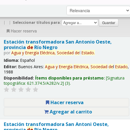
|
|
Seleccionar títulos para:
Hacer reserva
Estación transformadora San Antonio Oeste,
provincia
de
Río Negro
por
Agua
y
Energía
Eléctrica,
Sociedad
de
l
Estado
.
Idioma:
Español
Editor:
Buenos Aires:
Agua
y
Energía
Eléctrica,
Sociedad
de
l
Estado
,
1988
Disponibilidad:
Ítems disponibles para préstamo:
Signatura
topográfica:
621.374.5/A282/v.2
(3).
Hacer reserva
Agregar al carrito
Estación transformadora San Antoni Oeste,
provincia
de
Río Negro