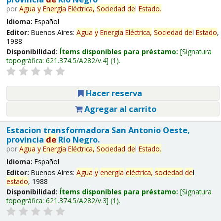
por
Agua
y
Energía
Eléctrica,
Sociedad
de
l
Estado
.
Idioma:
Español
Editor:
Buenos Aires:
Agua
y
Energía
Eléctrica,
Sociedad
de
l
Estado
,
1988
Disponibilidad:
Ítems disponibles para préstamo:
Signatura
topográfica:
621.374.5/A282/v.4
(1).
Hacer reserva
Agregar al carrito
Estacion transformadora San Antonio Oeste,
provincia
de
Río Negro.
por
Agua
y
Energía
Eléctrica,
Sociedad
de
l
Estado
.
Idioma:
Español
Editor:
Buenos Aires:
Agua
y
energía
eléctrica,
sociedad
de
l
estado
, 1988
Disponibilidad:
Ítems disponibles para préstamo:
Signatura
topográfica:
621.374.5/A282/v.3
(1).