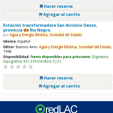
Hacer reserva
Agregar al carrito
Estación transformadora San Antonio Oeste,
provincia
de
Río Negro.
por
Agua
y
Energía
Eléctrica,
Sociedad
de
l
Estado
.
Idioma:
Español
Editor:
Buenos Aires:
Agua
y
Energía
Eléctrica,
Sociedad
de
l
Estado
,
1998
Disponibilidad:
Ítems disponibles para préstamo:
Signatura
topográfica:
621.374.5/A282/v.1
(1).
Hacer reserva
Agregar al carrito