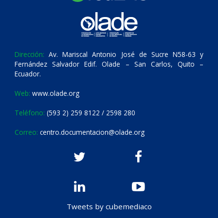
Dirección:
Av. Mariscal Antonio José de Sucre N58-63 y
Fernández Salvador Edif. Olade – San Carlos, Quito –
Ecuador.
Web:
www.olade.org
Teléfono:
(593 2) 259 8122 / 2598 280
Correo:
centro.documentacion@olade.org
Tweets by cubemediaco