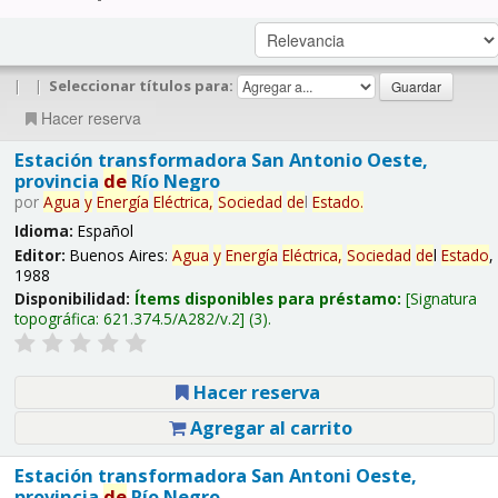
|
|
Seleccionar títulos para:
Hacer reserva
Estación transformadora San Antonio Oeste,
provincia
de
Río Negro
por
Agua
y
Energía
Eléctrica,
Sociedad
de
l
Estado
.
Idioma:
Español
Editor:
Buenos Aires:
Agua
y
Energía
Eléctrica,
Sociedad
de
l
Estado
,
1988
Disponibilidad:
Ítems disponibles para préstamo:
Signatura
topográfica:
621.374.5/A282/v.2
(3).
Hacer reserva
Agregar al carrito
Estación transformadora San Antoni Oeste,
provincia
de
Río Negro