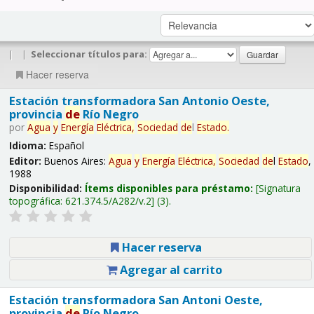
|
|
Seleccionar títulos para:
Hacer reserva
Estación transformadora San Antonio Oeste,
provincia
de
Río Negro
por
Agua
y
Energía
Eléctrica,
Sociedad
de
l
Estado
.
Idioma:
Español
Editor:
Buenos Aires:
Agua
y
Energía
Eléctrica,
Sociedad
de
l
Estado
,
1988
Disponibilidad:
Ítems disponibles para préstamo:
Signatura
topográfica:
621.374.5/A282/v.2
(3).
Hacer reserva
Agregar al carrito
Estación transformadora San Antoni Oeste,
provincia
de
Río Negro