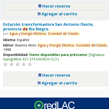
Hacer reserva
Agregar al carrito
Estación transformadora San Antonio Oeste,
provincia
de
Río Negro.
por
Agua
y
Energía
Eléctrica,
Sociedad
de
l
Estado
.
Idioma:
Español
Editor:
Buenos Aires:
Agua
y
Energía
Eléctrica,
Sociedad
de
l
Estado
,
1998
Disponibilidad:
Ítems disponibles para préstamo:
Signatura
topográfica:
621.374.5/A282/v.1
(1).
Hacer reserva
Agregar al carrito