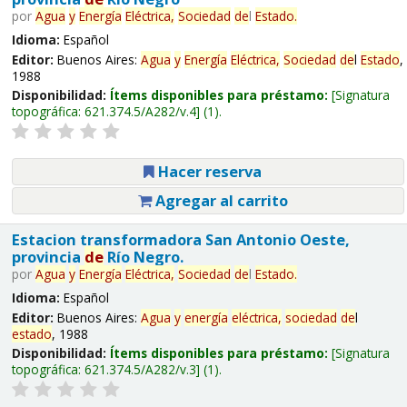
por
Agua
y
Energía
Eléctrica,
Sociedad
de
l
Estado
.
Idioma:
Español
Editor:
Buenos Aires:
Agua
y
Energía
Eléctrica,
Sociedad
de
l
Estado
,
1988
Disponibilidad:
Ítems disponibles para préstamo:
Signatura
topográfica:
621.374.5/A282/v.4
(1).
Hacer reserva
Agregar al carrito
Estacion transformadora San Antonio Oeste,
provincia
de
Río Negro.
por
Agua
y
Energía
Eléctrica,
Sociedad
de
l
Estado
.
Idioma:
Español
Editor:
Buenos Aires:
Agua
y
energía
eléctrica,
sociedad
de
l
estado
, 1988
Disponibilidad:
Ítems disponibles para préstamo:
Signatura
topográfica:
621.374.5/A282/v.3
(1).