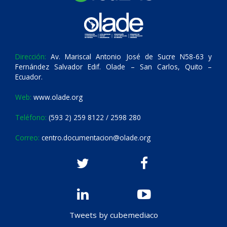
Dirección:
Av. Mariscal Antonio José de Sucre N58-63 y
Fernández Salvador Edif. Olade – San Carlos, Quito –
Ecuador.
Web:
www.olade.org
Teléfono:
(593 2) 259 8122 / 2598 280
Correo:
centro.documentacion@olade.org
Tweets by cubemediaco