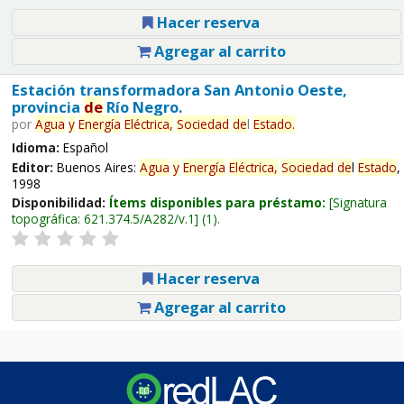
Hacer reserva
Agregar al carrito
Estación transformadora San Antonio Oeste,
provincia
de
Río Negro.
por
Agua
y
Energía
Eléctrica,
Sociedad
de
l
Estado
.
Idioma:
Español
Editor:
Buenos Aires:
Agua
y
Energía
Eléctrica,
Sociedad
de
l
Estado
,
1998
Disponibilidad:
Ítems disponibles para préstamo:
Signatura
topográfica:
621.374.5/A282/v.1
(1).
Hacer reserva
Agregar al carrito