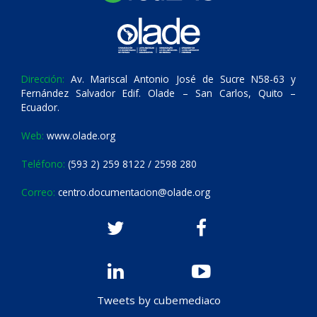
Dirección:
Av. Mariscal Antonio José de Sucre N58-63 y
Fernández Salvador Edif. Olade – San Carlos, Quito –
Ecuador.
Web:
www.olade.org
Teléfono:
(593 2) 259 8122 / 2598 280
Correo:
centro.documentacion@olade.org
Tweets by cubemediaco