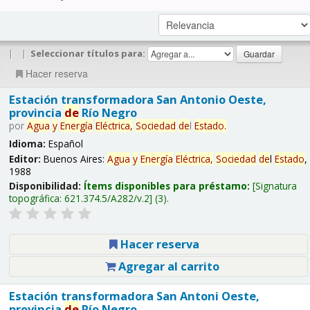
|
|
Seleccionar títulos para:
Hacer reserva
Estación transformadora San Antonio Oeste,
provincia
de
Río Negro
por
Agua
y
Energía
Eléctrica,
Sociedad
de
l
Estado
.
Idioma:
Español
Editor:
Buenos Aires:
Agua
y
Energía
Eléctrica,
Sociedad
de
l
Estado
,
1988
Disponibilidad:
Ítems disponibles para préstamo:
Signatura
topográfica:
621.374.5/A282/v.2
(3).
Hacer reserva
Agregar al carrito
Estación transformadora San Antoni Oeste,
provincia
de
Río Negro