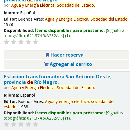
por
Agua
y
Energía
Eléctrica,
Sociedad
de
l
Estado
.
Idioma:
Español
Editor:
Buenos Aires:
Agua
y
Energía
Eléctrica,
Sociedad
de
l
Estado
,
1988
Disponibilidad:
Ítems disponibles para préstamo:
Signatura
topográfica:
621.374.5/A282/v.4
(1).
Hacer reserva
Agregar al carrito
Estacion transformadora San Antonio Oeste,
provincia
de
Río Negro.
por
Agua
y
Energía
Eléctrica,
Sociedad
de
l
Estado
.
Idioma:
Español
Editor:
Buenos Aires:
Agua
y
energía
eléctrica,
sociedad
de
l
estado
, 1988
Disponibilidad:
Ítems disponibles para préstamo:
Signatura
topográfica:
621.374.5/A282/v.3
(1).