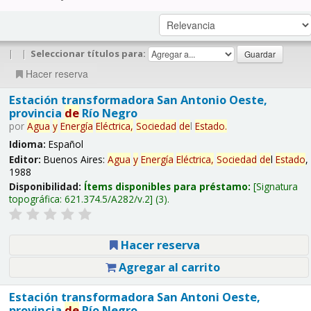
|
|
Seleccionar títulos para:
Hacer reserva
Estación transformadora San Antonio Oeste,
provincia
de
Río Negro
por
Agua
y
Energía
Eléctrica,
Sociedad
de
l
Estado
.
Idioma:
Español
Editor:
Buenos Aires:
Agua
y
Energía
Eléctrica,
Sociedad
de
l
Estado
,
1988
Disponibilidad:
Ítems disponibles para préstamo:
Signatura
topográfica:
621.374.5/A282/v.2
(3).
Hacer reserva
Agregar al carrito
Estación transformadora San Antoni Oeste,
provincia
de
Río Negro