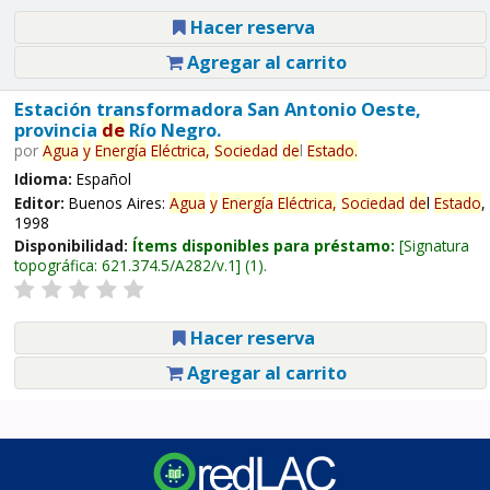
Hacer reserva
Agregar al carrito
Estación transformadora San Antonio Oeste,
provincia
de
Río Negro.
por
Agua
y
Energía
Eléctrica,
Sociedad
de
l
Estado
.
Idioma:
Español
Editor:
Buenos Aires:
Agua
y
Energía
Eléctrica,
Sociedad
de
l
Estado
,
1998
Disponibilidad:
Ítems disponibles para préstamo:
Signatura
topográfica:
621.374.5/A282/v.1
(1).
Hacer reserva
Agregar al carrito