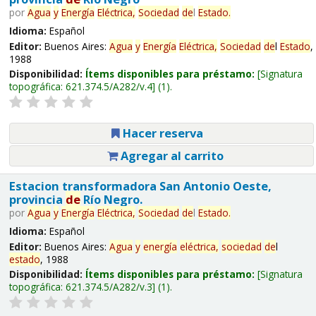
por
Agua
y
Energía
Eléctrica,
Sociedad
de
l
Estado
.
Idioma:
Español
Editor:
Buenos Aires:
Agua
y
Energía
Eléctrica,
Sociedad
de
l
Estado
,
1988
Disponibilidad:
Ítems disponibles para préstamo:
Signatura
topográfica:
621.374.5/A282/v.4
(1).
Hacer reserva
Agregar al carrito
Estacion transformadora San Antonio Oeste,
provincia
de
Río Negro.
por
Agua
y
Energía
Eléctrica,
Sociedad
de
l
Estado
.
Idioma:
Español
Editor:
Buenos Aires:
Agua
y
energía
eléctrica,
sociedad
de
l
estado
, 1988
Disponibilidad:
Ítems disponibles para préstamo:
Signatura
topográfica:
621.374.5/A282/v.3
(1).