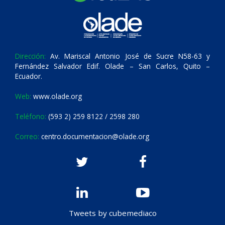
Dirección:
Av. Mariscal Antonio José de Sucre N58-63 y
Fernández Salvador Edif. Olade – San Carlos, Quito –
Ecuador.
Web:
www.olade.org
Teléfono:
(593 2) 259 8122 / 2598 280
Correo:
centro.documentacion@olade.org
Tweets by cubemediaco