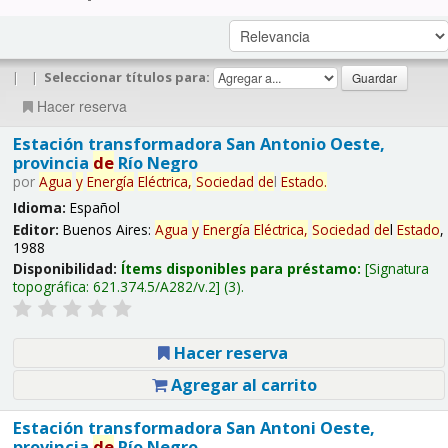
|
|
Seleccionar títulos para:
Hacer reserva
Estación transformadora San Antonio Oeste,
provincia
de
Río Negro
por
Agua
y
Energía
Eléctrica,
Sociedad
de
l
Estado
.
Idioma:
Español
Editor:
Buenos Aires:
Agua
y
Energía
Eléctrica,
Sociedad
de
l
Estado
,
1988
Disponibilidad:
Ítems disponibles para préstamo:
Signatura
topográfica:
621.374.5/A282/v.2
(3).
Hacer reserva
Agregar al carrito
Estación transformadora San Antoni Oeste,
provincia
de
Río Negro