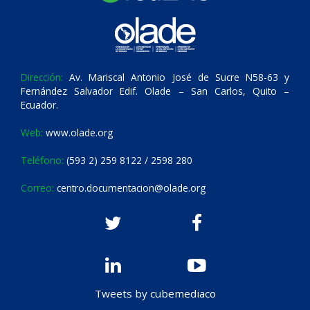
Dirección:
Av. Mariscal Antonio José de Sucre N58-63 y
Fernández Salvador Edif. Olade – San Carlos, Quito –
Ecuador.
Web:
www.olade.org
Teléfono:
(593 2) 259 8122 / 2598 280
Correo:
centro.documentacion@olade.org
Tweets by cubemediaco