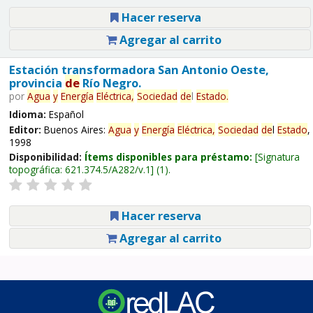
Hacer reserva
Agregar al carrito
Estación transformadora San Antonio Oeste,
provincia
de
Río Negro.
por
Agua
y
Energía
Eléctrica,
Sociedad
de
l
Estado
.
Idioma:
Español
Editor:
Buenos Aires:
Agua
y
Energía
Eléctrica,
Sociedad
de
l
Estado
,
1998
Disponibilidad:
Ítems disponibles para préstamo:
Signatura
topográfica:
621.374.5/A282/v.1
(1).
Hacer reserva
Agregar al carrito