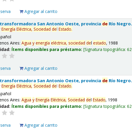
eserva
Agregar al carrito
 transformadora San Antonio Oeste, provincia
de
Río Negro
y
Energía
Eléctrica,
Sociedad
de
l
Estado
.
spañol
enos Aires:
Agua
y
energía
eléctrica,
sociedad
de
l
estado
, 1988
lidad:
Ítems disponibles para préstamo:
Signatura topográfica:
62
eserva
Agregar al carrito
 transformadora San Antonio Oeste, provincia
de
Río Negro
y
Energía
Eléctrica,
Sociedad
de
l
Estado
.
spañol
enos Aires:
Agua
y
Energía
Eléctrica,
Sociedad
de
l
Estado
, 1998
lidad:
Ítems disponibles para préstamo:
Signatura topográfica:
62
eserva
Agregar al carrito