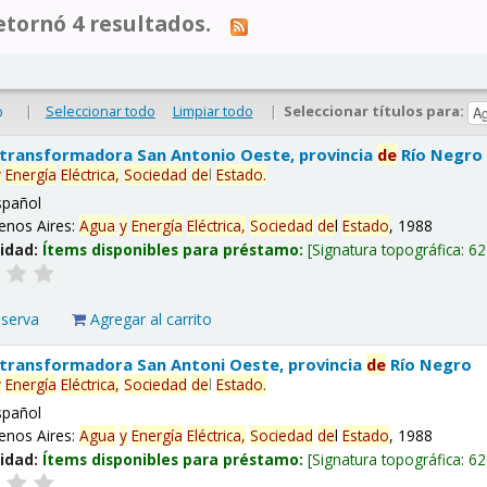
tornó 4 resultados.
|
Seleccionar todo
Limpiar todo
|
Seleccionar títulos para:
o
 transformadora San Antonio Oeste, provincia
de
Río Negro
y
Energía
Eléctrica,
Sociedad
de
l
Estado
.
spañol
enos Aires:
Agua
y
Energía
Eléctrica,
Sociedad
de
l
Estado
, 1988
lidad:
Ítems disponibles para préstamo:
Signatura topográfica:
62
eserva
Agregar al carrito
 transformadora San Antoni Oeste, provincia
de
Río Negro
y
Energía
Eléctrica,
Sociedad
de
l
Estado
.
spañol
enos Aires:
Agua
y
Energía
Eléctrica,
Sociedad
de
l
Estado
, 1988
lidad:
Ítems disponibles para préstamo:
Signatura topográfica:
62