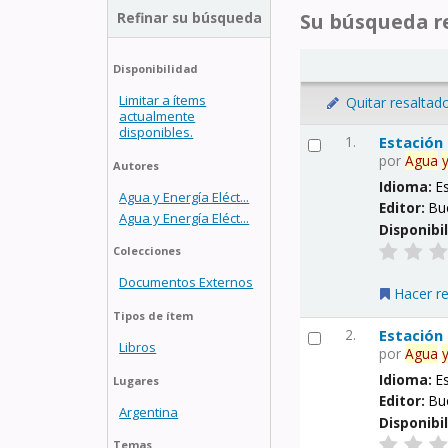
Refinar su búsqueda
Su búsqueda re
Disponibilidad
Limitar a ítems
Quitar resaltad
actualmente
disponibles.
1.
Estación
por
Agua
Autores
Idioma:
E
Agua y Energía Eléct...
Editor:
Bu
Agua y Energía Eléct...
Disponibi
Colecciones
Documentos Externos
Hacer r
Tipos de ítem
2.
Estación
Libros
por
Agua
Idioma:
E
Lugares
Editor:
Bu
Argentina
Disponibi
Temas