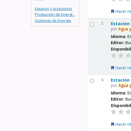
Equipos y Accesorios
Hacer r
Producción de Energí...
Sistemas de Energía
3.
Estacion
por
Agua
Idioma:
E
Editor:
Bu
Disponibi
Hacer r
4.
Estación
por
Agua
Idioma:
E
Editor:
Bu
Disponibi
Hacer r