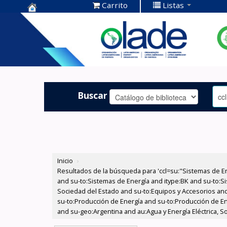
Carrito
Listas
Centro de
Documentación
OLADE -
Buscar
Inicio
›
Resultados de la búsqueda para 'ccl=su:"Sistemas de E
and su-to:Sistemas de Energía and itype:BK and su-to:Si
Sociedad del Estado and su-to:Equipos y Accesorios and
su-to:Producción de Energía and su-to:Producción de En
and su-geo:Argentina and au:Agua y Energía Eléctrica, S