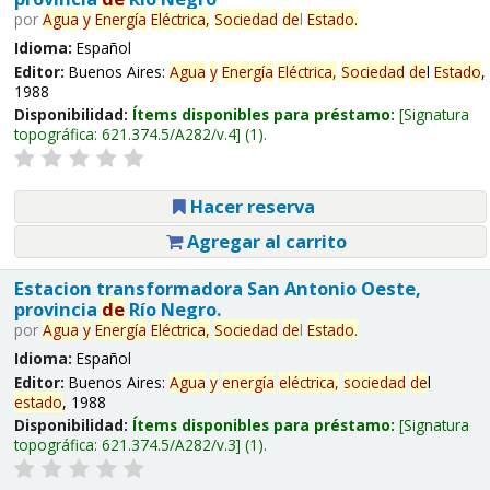
por
Agua
y
Energía
Eléctrica,
Sociedad
de
l
Estado
.
Idioma:
Español
Editor:
Buenos Aires:
Agua
y
Energía
Eléctrica,
Sociedad
de
l
Estado
,
1988
Disponibilidad:
Ítems disponibles para préstamo:
Signatura
topográfica:
621.374.5/A282/v.4
(1).
Hacer reserva
Agregar al carrito
Estacion transformadora San Antonio Oeste,
provincia
de
Río Negro.
por
Agua
y
Energía
Eléctrica,
Sociedad
de
l
Estado
.
Idioma:
Español
Editor:
Buenos Aires:
Agua
y
energía
eléctrica,
sociedad
de
l
estado
, 1988
Disponibilidad:
Ítems disponibles para préstamo:
Signatura
topográfica:
621.374.5/A282/v.3
(1).