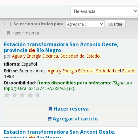
|
|
Seleccionar títulos para:
Hacer reserva
Estación transformadora San Antonio Oeste,
provincia
de
Río Negro
por
Agua
y
Energía
Eléctrica,
Sociedad
de
l
Estado
.
Idioma:
Español
Editor:
Buenos Aires:
Agua
y
Energía
Eléctrica,
Sociedad
de
l
Estado
,
1988
Disponibilidad:
Ítems disponibles para préstamo:
Signatura
topográfica:
621.374.5/A282/v.2
(3).
Hacer reserva
Agregar al carrito
Estación transformadora San Antoni Oeste,
provincia
de
Río Negro