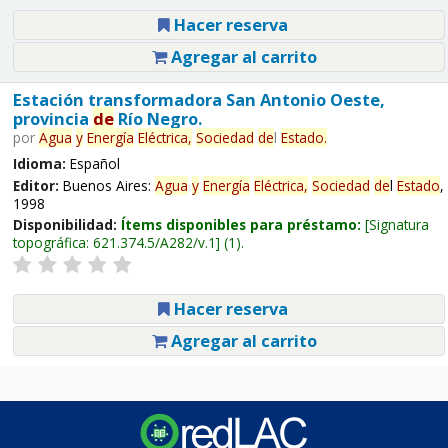
Hacer reserva
Agregar al carrito
Estación transformadora San Antonio Oeste,
provincia
de
Río Negro.
por
Agua
y
Energía
Eléctrica,
Sociedad
de
l
Estado
.
Idioma:
Español
Editor:
Buenos Aires:
Agua
y
Energía
Eléctrica,
Sociedad
de
l
Estado
,
1998
Disponibilidad:
Ítems disponibles para préstamo:
Signatura
topográfica:
621.374.5/A282/v.1
(1).
Hacer reserva
Agregar al carrito