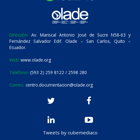
Dirección:
Av. Mariscal Antonio José de Sucre N58-63 y
Fernández Salvador Edif. Olade – San Carlos, Quito –
Ecuador.
Web:
www.olade.org
Teléfono:
(593 2) 259 8122 / 2598 280
Correo:
centro.documentacion@olade.org
Tweets by cubemediaco