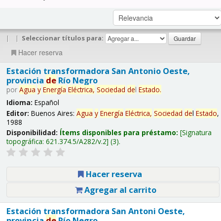
|
|
Seleccionar títulos para:
Hacer reserva
Estación transformadora San Antonio Oeste,
provincia
de
Río Negro
por
Agua
y
Energía
Eléctrica,
Sociedad
de
l
Estado
.
Idioma:
Español
Editor:
Buenos Aires:
Agua
y
Energía
Eléctrica,
Sociedad
de
l
Estado
,
1988
Disponibilidad:
Ítems disponibles para préstamo:
Signatura
topográfica:
621.374.5/A282/v.2
(3).
Hacer reserva
Agregar al carrito
Estación transformadora San Antoni Oeste,
provincia
de
Río Negro