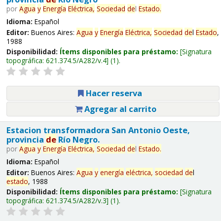
por
Agua
y
Energía
Eléctrica,
Sociedad
de
l
Estado
.
Idioma:
Español
Editor:
Buenos Aires:
Agua
y
Energía
Eléctrica,
Sociedad
de
l
Estado
,
1988
Disponibilidad:
Ítems disponibles para préstamo:
Signatura
topográfica:
621.374.5/A282/v.4
(1).
Hacer reserva
Agregar al carrito
Estacion transformadora San Antonio Oeste,
provincia
de
Río Negro.
por
Agua
y
Energía
Eléctrica,
Sociedad
de
l
Estado
.
Idioma:
Español
Editor:
Buenos Aires:
Agua
y
energía
eléctrica,
sociedad
de
l
estado
, 1988
Disponibilidad:
Ítems disponibles para préstamo:
Signatura
topográfica:
621.374.5/A282/v.3
(1).