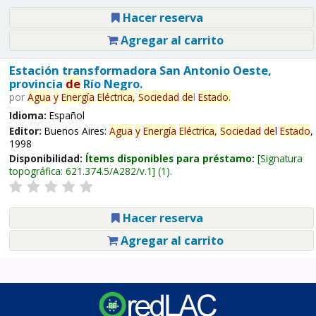
Hacer reserva
Agregar al carrito
Estación transformadora San Antonio Oeste,
provincia
de
Río Negro.
por
Agua
y
Energía
Eléctrica,
Sociedad
de
l
Estado
.
Idioma:
Español
Editor:
Buenos Aires:
Agua
y
Energía
Eléctrica,
Sociedad
de
l
Estado
,
1998
Disponibilidad:
Ítems disponibles para préstamo:
Signatura
topográfica:
621.374.5/A282/v.1
(1).
Hacer reserva
Agregar al carrito