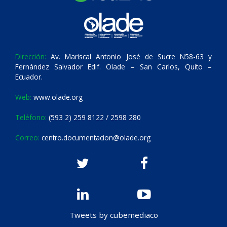
Dirección:
Av. Mariscal Antonio José de Sucre N58-63 y
Fernández Salvador Edif. Olade – San Carlos, Quito –
Ecuador.
Web:
www.olade.org
Teléfono:
(593 2) 259 8122 / 2598 280
Correo:
centro.documentacion@olade.org
Tweets by cubemediaco