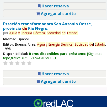
Hacer reserva
Agregar al carrito
Estación transformadora San Antonio Oeste,
provincia
de
Río Negro.
por
Agua
y
Energía
Eléctrica,
Sociedad
de
l
Estado
.
Idioma:
Español
Editor:
Buenos Aires:
Agua
y
Energía
Eléctrica,
Sociedad
de
l
Estado
,
1998
Disponibilidad:
Ítems disponibles para préstamo:
Signatura
topográfica:
621.374.5/A282/v.1
(1).
Hacer reserva
Agregar al carrito