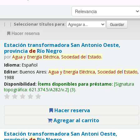
|
|
Seleccionar títulos para:
Hacer reserva
Estación transformadora San Antonio Oeste,
provincia
de
Río Negro
por
Agua
y
Energía
Eléctrica,
Sociedad
de
l
Estado
.
Idioma:
Español
Editor:
Buenos Aires:
Agua
y
Energía
Eléctrica,
Sociedad
de
l
Estado
,
1988
Disponibilidad:
Ítems disponibles para préstamo:
Signatura
topográfica:
621.374.5/A282/v.2
(3).
Hacer reserva
Agregar al carrito
Estación transformadora San Antoni Oeste,
provincia
de
Río Negro