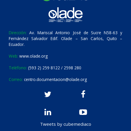
Dirección:
Av. Mariscal Antonio José de Sucre N58-63 y
Fernández Salvador Edif. Olade – San Carlos, Quito –
Ecuador.
Web:
www.olade.org
Teléfono:
(593 2) 259 8122 / 2598 280
Correo:
centro.documentacion@olade.org
Tweets by cubemediaco