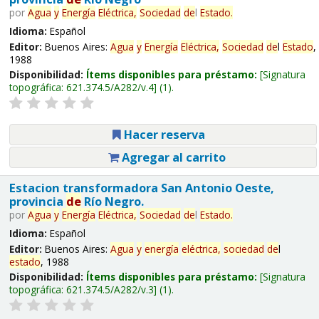
por
Agua
y
Energía
Eléctrica,
Sociedad
de
l
Estado
.
Idioma:
Español
Editor:
Buenos Aires:
Agua
y
Energía
Eléctrica,
Sociedad
de
l
Estado
,
1988
Disponibilidad:
Ítems disponibles para préstamo:
Signatura
topográfica:
621.374.5/A282/v.4
(1).
Hacer reserva
Agregar al carrito
Estacion transformadora San Antonio Oeste,
provincia
de
Río Negro.
por
Agua
y
Energía
Eléctrica,
Sociedad
de
l
Estado
.
Idioma:
Español
Editor:
Buenos Aires:
Agua
y
energía
eléctrica,
sociedad
de
l
estado
, 1988
Disponibilidad:
Ítems disponibles para préstamo:
Signatura
topográfica:
621.374.5/A282/v.3
(1).