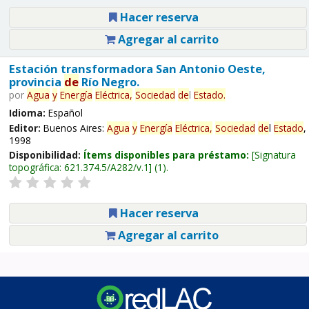
Hacer reserva
Agregar al carrito
Estación transformadora San Antonio Oeste,
provincia
de
Río Negro.
por
Agua
y
Energía
Eléctrica,
Sociedad
de
l
Estado
.
Idioma:
Español
Editor:
Buenos Aires:
Agua
y
Energía
Eléctrica,
Sociedad
de
l
Estado
,
1998
Disponibilidad:
Ítems disponibles para préstamo:
Signatura
topográfica:
621.374.5/A282/v.1
(1).
Hacer reserva
Agregar al carrito