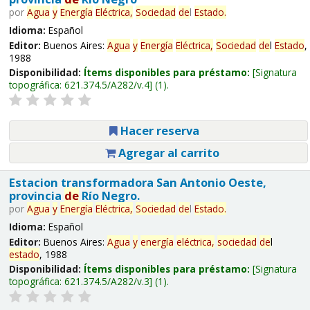
por
Agua
y
Energía
Eléctrica,
Sociedad
de
l
Estado
.
Idioma:
Español
Editor:
Buenos Aires:
Agua
y
Energía
Eléctrica,
Sociedad
de
l
Estado
,
1988
Disponibilidad:
Ítems disponibles para préstamo:
Signatura
topográfica:
621.374.5/A282/v.4
(1).
Hacer reserva
Agregar al carrito
Estacion transformadora San Antonio Oeste,
provincia
de
Río Negro.
por
Agua
y
Energía
Eléctrica,
Sociedad
de
l
Estado
.
Idioma:
Español
Editor:
Buenos Aires:
Agua
y
energía
eléctrica,
sociedad
de
l
estado
, 1988
Disponibilidad:
Ítems disponibles para préstamo:
Signatura
topográfica:
621.374.5/A282/v.3
(1).