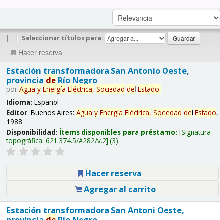
|
|
Seleccionar títulos para:
Hacer reserva
Estación transformadora San Antonio Oeste,
provincia
de
Río Negro
por
Agua
y
Energía
Eléctrica,
Sociedad
de
l
Estado
.
Idioma:
Español
Editor:
Buenos Aires:
Agua
y
Energía
Eléctrica,
Sociedad
de
l
Estado
,
1988
Disponibilidad:
Ítems disponibles para préstamo:
Signatura
topográfica:
621.374.5/A282/v.2
(3).
Hacer reserva
Agregar al carrito
Estación transformadora San Antoni Oeste,
provincia
de
Río Negro