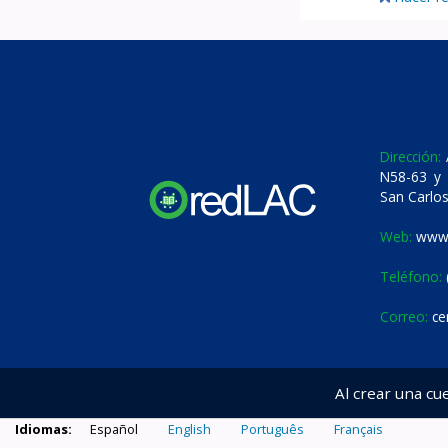
Dirección:
A
N58-63 y 
San Carlos
Web:
www.
Teléfono:
Correo:
ce
Al crear una cu
Idiomas:
Español
English
Português
Français