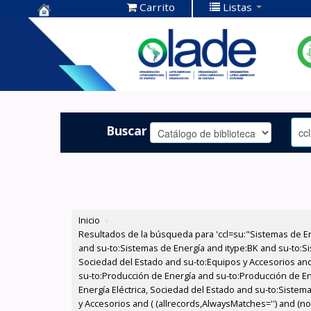
Carrito
Listas
Centro de
Documentación
OLADE -
Buscar
Inicio
›
Resultados de la búsqueda para 'ccl=su:"Sistemas de E
and su-to:Sistemas de Energía and itype:BK and su-to:Si
Sociedad del Estado and su-to:Equipos y Accesorios and
su-to:Producción de Energía and su-to:Producción de En
Energía Eléctrica, Sociedad del Estado and su-to:Sistem
y Accesorios and ( (allrecords,AlwaysMatches='') and (not