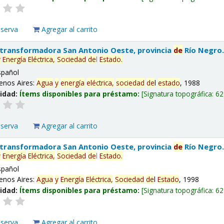
eserva
Agregar al carrito
 transformadora San Antonio Oeste, provincia
de
Río Negro
y
Energía
Eléctrica,
Sociedad
de
l
Estado
.
spañol
enos Aires:
Agua
y
energía
eléctrica,
sociedad
de
l
estado
, 1988
lidad:
Ítems disponibles para préstamo:
Signatura topográfica:
62
eserva
Agregar al carrito
 transformadora San Antonio Oeste, provincia
de
Río Negro
y
Energía
Eléctrica,
Sociedad
de
l
Estado
.
spañol
enos Aires:
Agua
y
Energía
Eléctrica,
Sociedad
de
l
Estado
, 1998
lidad:
Ítems disponibles para préstamo:
Signatura topográfica:
62
eserva
Agregar al carrito