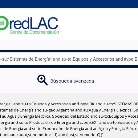
Búsqueda avanzada
nergía" and su-to:Equipos y Accesorios and itype:BK and su-to:SISTEMAS D
stemas de Energía and su-geo:Argentina and au:Agua y Energía Eléctrica, Soc
 au:Agua y Energía Eléctrica, Sociedad del Estado and su-to:Equipos y Acce
ergía and su-to:Producción de Energía and ccode:EXT and su-to:Equipos y 
as de Energía and su-to:Producción de Energía and au:Agua y Energía Eléctr
-onloan-count,st-numeric >= 1) and (lost,st-numeric=0) )'