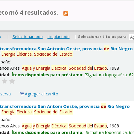
tornó 4 resultados.
|
Seleccionar todo
Limpiar todo
|
Seleccionar títulos para:
o
 transformadora San Antonio Oeste, provincia
de
Río Negro
y
Energía
Eléctrica,
Sociedad
de
l
Estado
.
spañol
enos Aires:
Agua
y
Energía
Eléctrica,
Sociedad
de
l
Estado
, 1988
lidad:
Ítems disponibles para préstamo:
Signatura topográfica:
62
eserva
Agregar al carrito
 transformadora San Antoni Oeste, provincia
de
Río Negro
y
Energía
Eléctrica,
Sociedad
de
l
Estado
.
spañol
enos Aires:
Agua
y
Energía
Eléctrica,
Sociedad
de
l
Estado
, 1988
lidad:
Ítems disponibles para préstamo:
Signatura topográfica:
62