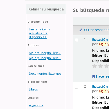
Refinar su búsqueda
Su búsqueda re
Disponibilidad
Limitar a ítems
Quitar resaltad
actualmente
disponibles.
1.
Estación
por
Agua
Autores
Idioma:
E
Agua y Energía Eléct...
Editor:
Bu
Agua y Energía Eléct...
Disponibi
Colecciones
Documentos Externos
Hacer r
Tipos de ítem
2.
Estación
Libros
por
Agua
Idioma:
E
Lugares
Editor:
Bu
Argentina
Disponibi