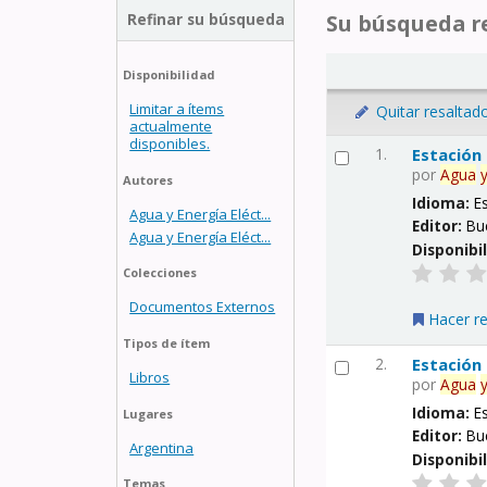
Refinar su búsqueda
Su búsqueda re
Disponibilidad
Limitar a ítems
Quitar resaltad
actualmente
disponibles.
1.
Estación
por
Agua
Autores
Idioma:
E
Agua y Energía Eléct...
Editor:
Bu
Agua y Energía Eléct...
Disponibi
Colecciones
Documentos Externos
Hacer r
Tipos de ítem
2.
Estación
Libros
por
Agua
Idioma:
E
Lugares
Editor:
Bu
Argentina
Disponibi
Temas