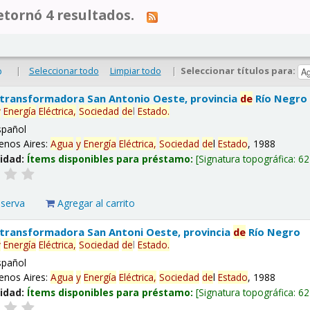
tornó 4 resultados.
|
Seleccionar todo
Limpiar todo
|
Seleccionar títulos para:
o
 transformadora San Antonio Oeste, provincia
de
Río Negro
y
Energía
Eléctrica,
Sociedad
de
l
Estado
.
spañol
enos Aires:
Agua
y
Energía
Eléctrica,
Sociedad
de
l
Estado
, 1988
lidad:
Ítems disponibles para préstamo:
Signatura topográfica:
62
eserva
Agregar al carrito
 transformadora San Antoni Oeste, provincia
de
Río Negro
y
Energía
Eléctrica,
Sociedad
de
l
Estado
.
spañol
enos Aires:
Agua
y
Energía
Eléctrica,
Sociedad
de
l
Estado
, 1988
lidad:
Ítems disponibles para préstamo:
Signatura topográfica:
62