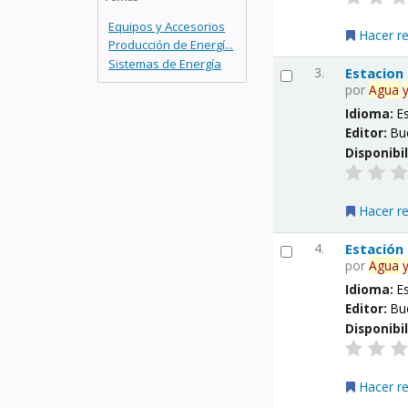
Equipos y Accesorios
Hacer r
Producción de Energí...
Sistemas de Energía
3.
Estacion
por
Agua
Idioma:
E
Editor:
Bu
Disponibi
Hacer r
4.
Estación
por
Agua
Idioma:
E
Editor:
Bu
Disponibi
Hacer r