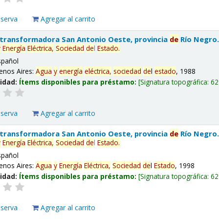
eserva
Agregar al carrito
 transformadora San Antonio Oeste, provincia
de
Río Negro
y
Energía
Eléctrica,
Sociedad
de
l
Estado
.
spañol
enos Aires:
Agua
y
energía
eléctrica,
sociedad
de
l
estado
, 1988
lidad:
Ítems disponibles para préstamo:
Signatura topográfica:
62
eserva
Agregar al carrito
 transformadora San Antonio Oeste, provincia
de
Río Negro
y
Energía
Eléctrica,
Sociedad
de
l
Estado
.
spañol
enos Aires:
Agua
y
Energía
Eléctrica,
Sociedad
de
l
Estado
, 1998
lidad:
Ítems disponibles para préstamo:
Signatura topográfica:
62
eserva
Agregar al carrito