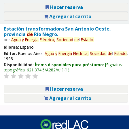
Hacer reserva
Agregar al carrito
Estación transformadora San Antonio Oeste,
provincia
de
Río Negro.
por
Agua
y
Energía
Eléctrica,
Sociedad
de
l
Estado
.
Idioma:
Español
Editor:
Buenos Aires:
Agua
y
Energía
Eléctrica,
Sociedad
de
l
Estado
,
1998
Disponibilidad:
Ítems disponibles para préstamo:
Signatura
topográfica:
621.374.5/A282/v.1
(1).
Hacer reserva
Agregar al carrito