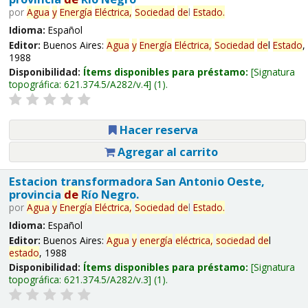
por
Agua
y
Energía
Eléctrica,
Sociedad
de
l
Estado
.
Idioma:
Español
Editor:
Buenos Aires:
Agua
y
Energía
Eléctrica,
Sociedad
de
l
Estado
,
1988
Disponibilidad:
Ítems disponibles para préstamo:
Signatura
topográfica:
621.374.5/A282/v.4
(1).
Hacer reserva
Agregar al carrito
Estacion transformadora San Antonio Oeste,
provincia
de
Río Negro.
por
Agua
y
Energía
Eléctrica,
Sociedad
de
l
Estado
.
Idioma:
Español
Editor:
Buenos Aires:
Agua
y
energía
eléctrica,
sociedad
de
l
estado
, 1988
Disponibilidad:
Ítems disponibles para préstamo:
Signatura
topográfica:
621.374.5/A282/v.3
(1).