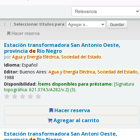
|
|
Seleccionar títulos para:
Hacer reserva
Estación transformadora San Antonio Oeste,
provincia
de
Río Negro
por
Agua
y
Energía
Eléctrica,
Sociedad
de
l
Estado
.
Idioma:
Español
Editor:
Buenos Aires:
Agua
y
Energía
Eléctrica,
Sociedad
de
l
Estado
,
1988
Disponibilidad:
Ítems disponibles para préstamo:
Signatura
topográfica:
621.374.5/A282/v.2
(3).
Hacer reserva
Agregar al carrito
Estación transformadora San Antoni Oeste,
provincia
de
Río Negro