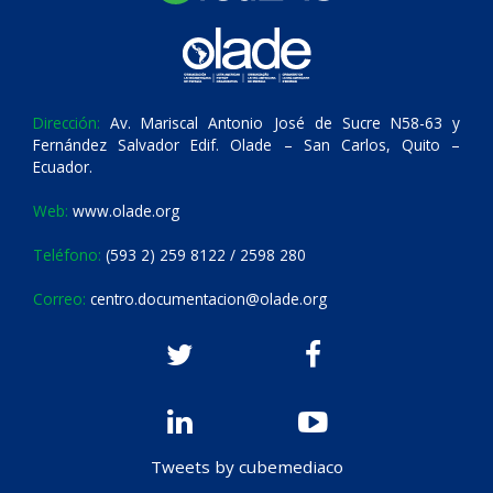
Dirección:
Av. Mariscal Antonio José de Sucre N58-63 y
Fernández Salvador Edif. Olade – San Carlos, Quito –
Ecuador.
Web:
www.olade.org
Teléfono:
(593 2) 259 8122 / 2598 280
Correo:
centro.documentacion@olade.org
Tweets by cubemediaco