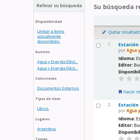
Refinar su búsqueda
Su búsqueda re
Disponibilidad
Limitar a ítems
Quitar resaltad
actualmente
disponibles.
1.
Estación
por
Agua
Autores
Idioma:
E
Agua y Energía Eléct...
Editor:
Bu
Agua y Energía Eléct...
Disponibi
Colecciones
Documentos Externos
Hacer r
Tipos de ítem
2.
Estación
Libros
por
Agua
Idioma:
E
Lugares
Editor:
Bu
Argentina
Disponibi
Temas