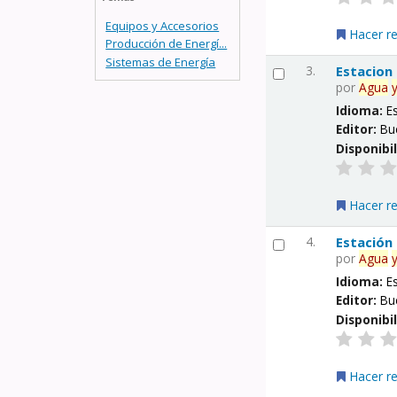
Equipos y Accesorios
Hacer r
Producción de Energí...
Sistemas de Energía
3.
Estacion
por
Agua
Idioma:
E
Editor:
Bu
Disponibi
Hacer r
4.
Estación
por
Agua
Idioma:
E
Editor:
Bu
Disponibi
Hacer r