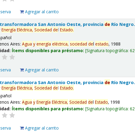
eserva
Agregar al carrito
 transformadora San Antonio Oeste, provincia
de
Río Negro
y
Energía
Eléctrica,
Sociedad
de
l
Estado
.
spañol
enos Aires:
Agua
y
energía
eléctrica,
sociedad
de
l
estado
, 1988
lidad:
Ítems disponibles para préstamo:
Signatura topográfica:
62
eserva
Agregar al carrito
 transformadora San Antonio Oeste, provincia
de
Río Negro
y
Energía
Eléctrica,
Sociedad
de
l
Estado
.
spañol
enos Aires:
Agua
y
Energía
Eléctrica,
Sociedad
de
l
Estado
, 1998
lidad:
Ítems disponibles para préstamo:
Signatura topográfica:
62
eserva
Agregar al carrito