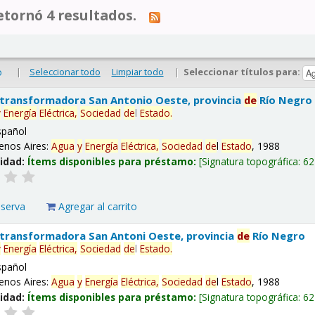
tornó 4 resultados.
|
Seleccionar todo
Limpiar todo
|
Seleccionar títulos para:
o
 transformadora San Antonio Oeste, provincia
de
Río Negro
y
Energía
Eléctrica,
Sociedad
de
l
Estado
.
spañol
enos Aires:
Agua
y
Energía
Eléctrica,
Sociedad
de
l
Estado
, 1988
lidad:
Ítems disponibles para préstamo:
Signatura topográfica:
62
eserva
Agregar al carrito
 transformadora San Antoni Oeste, provincia
de
Río Negro
y
Energía
Eléctrica,
Sociedad
de
l
Estado
.
spañol
enos Aires:
Agua
y
Energía
Eléctrica,
Sociedad
de
l
Estado
, 1988
lidad:
Ítems disponibles para préstamo:
Signatura topográfica:
62