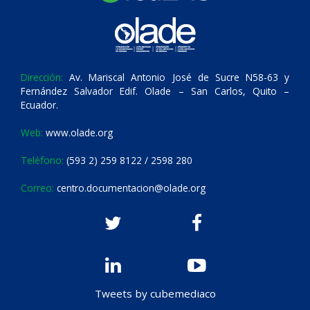
Dirección:
Av. Mariscal Antonio José de Sucre N58-63 y
Fernández Salvador Edif. Olade – San Carlos, Quito –
Ecuador.
Web:
www.olade.org
Teléfono:
(593 2) 259 8122 / 2598 280
Correo:
centro.documentacion@olade.org
Tweets by cubemediaco