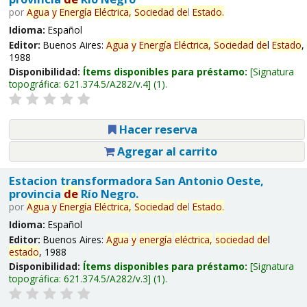
por
Agua
y
Energía
Eléctrica,
Sociedad
de
l
Estado
.
Idioma:
Español
Editor:
Buenos Aires:
Agua
y
Energía
Eléctrica,
Sociedad
de
l
Estado
,
1988
Disponibilidad:
Ítems disponibles para préstamo:
Signatura
topográfica:
621.374.5/A282/v.4
(1).
Hacer reserva
Agregar al carrito
Estacion transformadora San Antonio Oeste,
provincia
de
Río Negro.
por
Agua
y
Energía
Eléctrica,
Sociedad
de
l
Estado
.
Idioma:
Español
Editor:
Buenos Aires:
Agua
y
energía
eléctrica,
sociedad
de
l
estado
, 1988
Disponibilidad:
Ítems disponibles para préstamo:
Signatura
topográfica:
621.374.5/A282/v.3
(1).