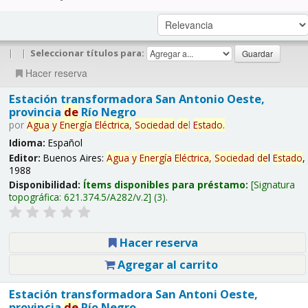
|
|
Seleccionar títulos para:
Hacer reserva
Estación transformadora San Antonio Oeste,
provincia
de
Río Negro
por
Agua
y
Energía
Eléctrica,
Sociedad
de
l
Estado
.
Idioma:
Español
Editor:
Buenos Aires:
Agua
y
Energía
Eléctrica,
Sociedad
de
l
Estado
,
1988
Disponibilidad:
Ítems disponibles para préstamo:
Signatura
topográfica:
621.374.5/A282/v.2
(3).
Hacer reserva
Agregar al carrito
Estación transformadora San Antoni Oeste,
provincia
de
Río Negro