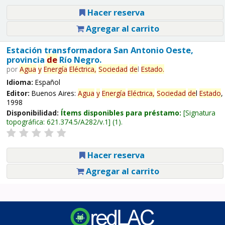
Hacer reserva
Agregar al carrito
Estación transformadora San Antonio Oeste,
provincia
de
Río Negro.
por
Agua
y
Energía
Eléctrica,
Sociedad
de
l
Estado
.
Idioma:
Español
Editor:
Buenos Aires:
Agua
y
Energía
Eléctrica,
Sociedad
de
l
Estado
,
1998
Disponibilidad:
Ítems disponibles para préstamo:
Signatura
topográfica:
621.374.5/A282/v.1
(1).
Hacer reserva
Agregar al carrito