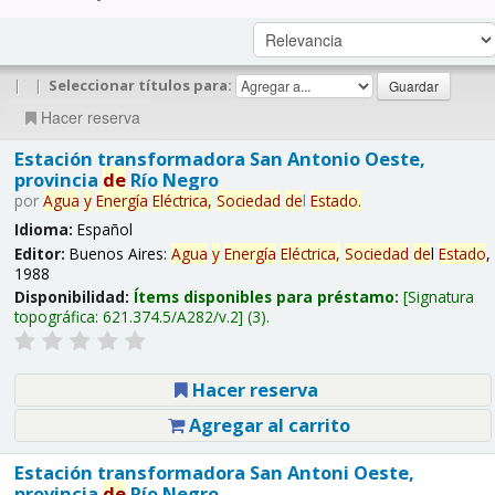
|
|
Seleccionar títulos para:
Hacer reserva
Estación transformadora San Antonio Oeste,
provincia
de
Río Negro
por
Agua
y
Energía
Eléctrica,
Sociedad
de
l
Estado
.
Idioma:
Español
Editor:
Buenos Aires:
Agua
y
Energía
Eléctrica,
Sociedad
de
l
Estado
,
1988
Disponibilidad:
Ítems disponibles para préstamo:
Signatura
topográfica:
621.374.5/A282/v.2
(3).
Hacer reserva
Agregar al carrito
Estación transformadora San Antoni Oeste,
provincia
de
Río Negro