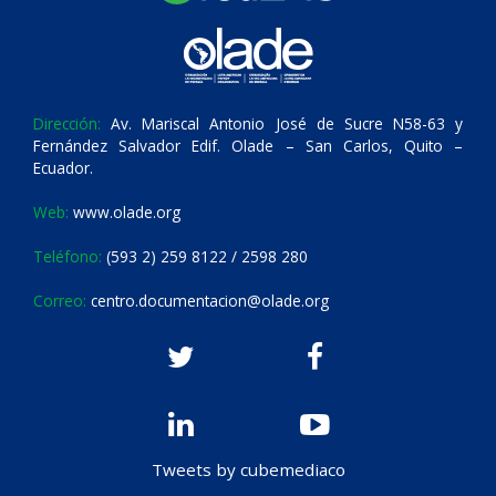
Dirección:
Av. Mariscal Antonio José de Sucre N58-63 y
Fernández Salvador Edif. Olade – San Carlos, Quito –
Ecuador.
Web:
www.olade.org
Teléfono:
(593 2) 259 8122 / 2598 280
Correo:
centro.documentacion@olade.org
Tweets by cubemediaco