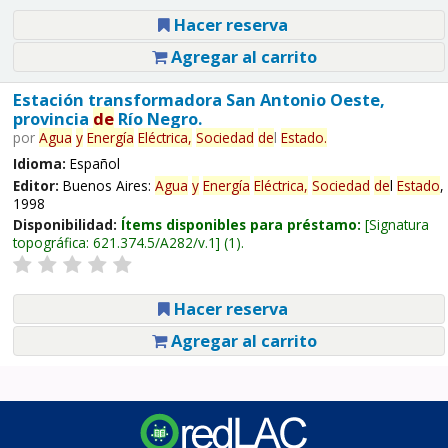
Hacer reserva
Agregar al carrito
Estación transformadora San Antonio Oeste,
provincia
de
Río Negro.
por
Agua
y
Energía
Eléctrica,
Sociedad
de
l
Estado
.
Idioma:
Español
Editor:
Buenos Aires:
Agua
y
Energía
Eléctrica,
Sociedad
de
l
Estado
,
1998
Disponibilidad:
Ítems disponibles para préstamo:
Signatura
topográfica:
621.374.5/A282/v.1
(1).
Hacer reserva
Agregar al carrito