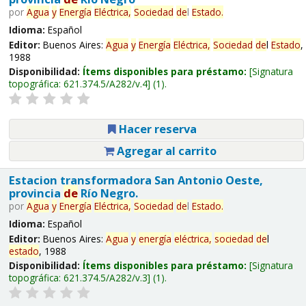
por
Agua
y
Energía
Eléctrica,
Sociedad
de
l
Estado
.
Idioma:
Español
Editor:
Buenos Aires:
Agua
y
Energía
Eléctrica,
Sociedad
de
l
Estado
,
1988
Disponibilidad:
Ítems disponibles para préstamo:
Signatura
topográfica:
621.374.5/A282/v.4
(1).
Hacer reserva
Agregar al carrito
Estacion transformadora San Antonio Oeste,
provincia
de
Río Negro.
por
Agua
y
Energía
Eléctrica,
Sociedad
de
l
Estado
.
Idioma:
Español
Editor:
Buenos Aires:
Agua
y
energía
eléctrica,
sociedad
de
l
estado
, 1988
Disponibilidad:
Ítems disponibles para préstamo:
Signatura
topográfica:
621.374.5/A282/v.3
(1).