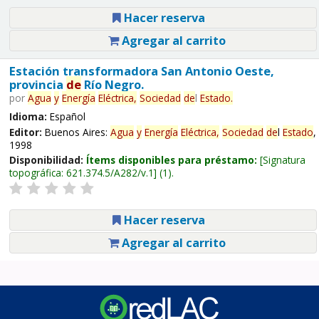
Hacer reserva
Agregar al carrito
Estación transformadora San Antonio Oeste,
provincia
de
Río Negro.
por
Agua
y
Energía
Eléctrica,
Sociedad
de
l
Estado
.
Idioma:
Español
Editor:
Buenos Aires:
Agua
y
Energía
Eléctrica,
Sociedad
de
l
Estado
,
1998
Disponibilidad:
Ítems disponibles para préstamo:
Signatura
topográfica:
621.374.5/A282/v.1
(1).
Hacer reserva
Agregar al carrito