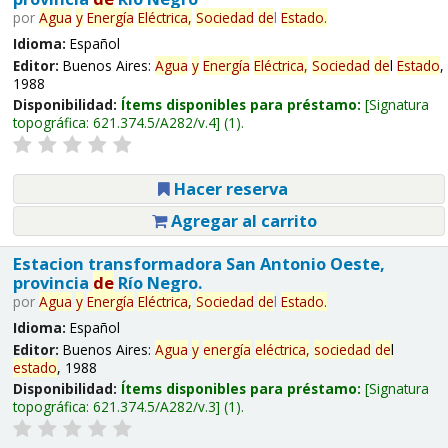
por
Agua
y
Energía
Eléctrica,
Sociedad
de
l
Estado
.
Idioma:
Español
Editor:
Buenos Aires:
Agua
y
Energía
Eléctrica,
Sociedad
de
l
Estado
,
1988
Disponibilidad:
Ítems disponibles para préstamo:
Signatura
topográfica:
621.374.5/A282/v.4
(1).
Hacer reserva
Agregar al carrito
Estacion transformadora San Antonio Oeste,
provincia
de
Río Negro.
por
Agua
y
Energía
Eléctrica,
Sociedad
de
l
Estado
.
Idioma:
Español
Editor:
Buenos Aires:
Agua
y
energía
eléctrica,
sociedad
de
l
estado
, 1988
Disponibilidad:
Ítems disponibles para préstamo:
Signatura
topográfica:
621.374.5/A282/v.3
(1).