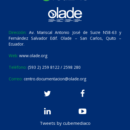
Dirección:
Av. Mariscal Antonio José de Sucre N58-63 y
Fernández Salvador Edif. Olade – San Carlos, Quito –
Ecuador.
Web:
www.olade.org
Teléfono:
(593 2) 259 8122 / 2598 280
Correo:
centro.documentacion@olade.org
Tweets by cubemediaco