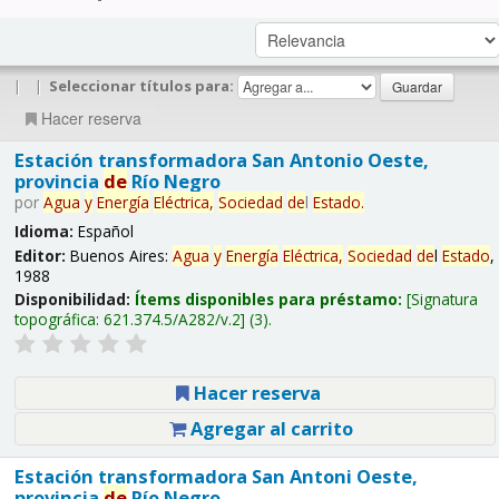
|
|
Seleccionar títulos para:
Hacer reserva
Estación transformadora San Antonio Oeste,
provincia
de
Río Negro
por
Agua
y
Energía
Eléctrica,
Sociedad
de
l
Estado
.
Idioma:
Español
Editor:
Buenos Aires:
Agua
y
Energía
Eléctrica,
Sociedad
de
l
Estado
,
1988
Disponibilidad:
Ítems disponibles para préstamo:
Signatura
topográfica:
621.374.5/A282/v.2
(3).
Hacer reserva
Agregar al carrito
Estación transformadora San Antoni Oeste,
provincia
de
Río Negro