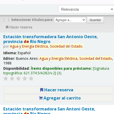
|
|
Seleccionar títulos para:
Hacer reserva
Estación transformadora San Antonio Oeste,
provincia
de
Río Negro
por
Agua
y
Energía
Eléctrica,
Sociedad
de
l
Estado
.
Idioma:
Español
Editor:
Buenos Aires:
Agua
y
Energía
Eléctrica,
Sociedad
de
l
Estado
,
1988
Disponibilidad:
Ítems disponibles para préstamo:
Signatura
topográfica:
621.374.5/A282/v.2
(3).
Hacer reserva
Agregar al carrito
Estación transformadora San Antoni Oeste,
provincia
de
Río Negro