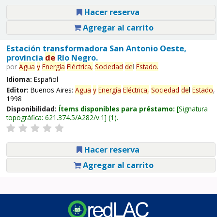
Hacer reserva
Agregar al carrito
Estación transformadora San Antonio Oeste,
provincia
de
Río Negro.
por
Agua
y
Energía
Eléctrica,
Sociedad
de
l
Estado
.
Idioma:
Español
Editor:
Buenos Aires:
Agua
y
Energía
Eléctrica,
Sociedad
de
l
Estado
,
1998
Disponibilidad:
Ítems disponibles para préstamo:
Signatura
topográfica:
621.374.5/A282/v.1
(1).
Hacer reserva
Agregar al carrito