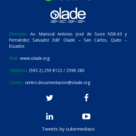
Dirección:
Av. Mariscal Antonio José de Sucre N58-63 y
Fernández Salvador Edif. Olade – San Carlos, Quito –
Ecuador.
Web:
www.olade.org
Teléfono:
(593 2) 259 8122 / 2598 280
Correo:
centro.documentacion@olade.org
Tweets by cubemediaco