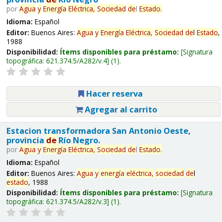
por
Agua
y
Energía
Eléctrica,
Sociedad
de
l
Estado
.
Idioma:
Español
Editor:
Buenos Aires:
Agua
y
Energía
Eléctrica,
Sociedad
de
l
Estado
,
1988
Disponibilidad:
Ítems disponibles para préstamo:
Signatura
topográfica:
621.374.5/A282/v.4
(1).
Hacer reserva
Agregar al carrito
Estacion transformadora San Antonio Oeste,
provincia
de
Río Negro.
por
Agua
y
Energía
Eléctrica,
Sociedad
de
l
Estado
.
Idioma:
Español
Editor:
Buenos Aires:
Agua
y
energía
eléctrica,
sociedad
de
l
estado
, 1988
Disponibilidad:
Ítems disponibles para préstamo:
Signatura
topográfica:
621.374.5/A282/v.3
(1).