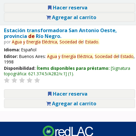
Hacer reserva
Agregar al carrito
Estación transformadora San Antonio Oeste,
provincia
de
Río Negro.
por
Agua
y
Energía
Eléctrica,
Sociedad
de
l
Estado
.
Idioma:
Español
Editor:
Buenos Aires:
Agua
y
Energía
Eléctrica,
Sociedad
de
l
Estado
,
1998
Disponibilidad:
Ítems disponibles para préstamo:
Signatura
topográfica:
621.374.5/A282/v.1
(1).
Hacer reserva
Agregar al carrito