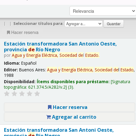
|
|
Seleccionar títulos para:
Hacer reserva
Estación transformadora San Antonio Oeste,
provincia
de
Río Negro
por
Agua
y
Energía
Eléctrica,
Sociedad
de
l
Estado
.
Idioma:
Español
Editor:
Buenos Aires:
Agua
y
Energía
Eléctrica,
Sociedad
de
l
Estado
,
1988
Disponibilidad:
Ítems disponibles para préstamo:
Signatura
topográfica:
621.374.5/A282/v.2
(3).
Hacer reserva
Agregar al carrito
Estación transformadora San Antoni Oeste,
provincia
de
Río Negro