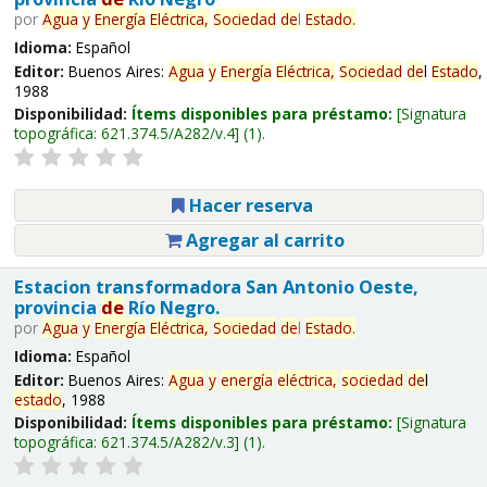
por
Agua
y
Energía
Eléctrica,
Sociedad
de
l
Estado
.
Idioma:
Español
Editor:
Buenos Aires:
Agua
y
Energía
Eléctrica,
Sociedad
de
l
Estado
,
1988
Disponibilidad:
Ítems disponibles para préstamo:
Signatura
topográfica:
621.374.5/A282/v.4
(1).
Hacer reserva
Agregar al carrito
Estacion transformadora San Antonio Oeste,
provincia
de
Río Negro.
por
Agua
y
Energía
Eléctrica,
Sociedad
de
l
Estado
.
Idioma:
Español
Editor:
Buenos Aires:
Agua
y
energía
eléctrica,
sociedad
de
l
estado
, 1988
Disponibilidad:
Ítems disponibles para préstamo:
Signatura
topográfica:
621.374.5/A282/v.3
(1).