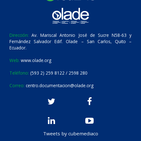
Dirección:
Av. Mariscal Antonio José de Sucre N58-63 y
Fernández Salvador Edif. Olade – San Carlos, Quito –
Ecuador.
Web:
www.olade.org
Teléfono:
(593 2) 259 8122 / 2598 280
Correo:
centro.documentacion@olade.org
Tweets by cubemediaco