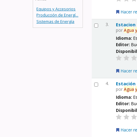
Equipos y Accesorios
Hacer r
Producción de Energí...
Sistemas de Energía
3.
Estacion
por
Agua
Idioma:
E
Editor:
Bu
Disponibi
Hacer r
4.
Estación
por
Agua
Idioma:
E
Editor:
Bu
Disponibi
Hacer r