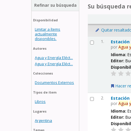
Refinar su búsqueda
Su búsqueda re
Disponibilidad
Limitar a ítems
Quitar resaltad
actualmente
disponibles.
1.
Estación
por
Agua
Autores
Idioma:
E
Agua y Energía Eléct...
Editor:
Bu
Agua y Energía Eléct...
Disponibi
Colecciones
Documentos Externos
Hacer r
Tipos de ítem
2.
Estación
Libros
por
Agua
Idioma:
E
Lugares
Editor:
Bu
Argentina
Disponibi
Temas