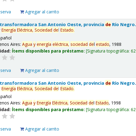
eserva
Agregar al carrito
 transformadora San Antonio Oeste, provincia
de
Río Negro
y
Energía
Eléctrica,
Sociedad
de
l
Estado
.
spañol
enos Aires:
Agua
y
energía
eléctrica,
sociedad
de
l
estado
, 1988
lidad:
Ítems disponibles para préstamo:
Signatura topográfica:
62
eserva
Agregar al carrito
 transformadora San Antonio Oeste, provincia
de
Río Negro
y
Energía
Eléctrica,
Sociedad
de
l
Estado
.
spañol
enos Aires:
Agua
y
Energía
Eléctrica,
Sociedad
de
l
Estado
, 1998
lidad:
Ítems disponibles para préstamo:
Signatura topográfica:
62
eserva
Agregar al carrito