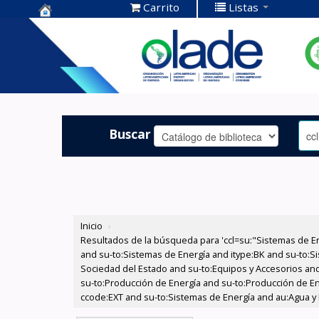
Carrito
Listas
Centro de
Documentación
OLADE -
Buscar
Inicio
›
Resultados de la búsqueda para 'ccl=su:"Sistemas de E
and su-to:Sistemas de Energía and itype:BK and su-to:Si
Sociedad del Estado and su-to:Equipos y Accesorios and
su-to:Producción de Energía and su-to:Producción de E
ccode:EXT and su-to:Sistemas de Energía and au:Agua y E