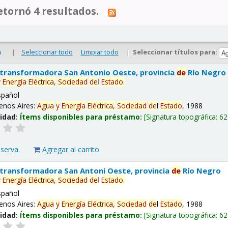
tornó 4 resultados.
|
Seleccionar todo
Limpiar todo
|
Seleccionar títulos para:
o
 transformadora San Antonio Oeste, provincia
de
Río Negro
y
Energía
Eléctrica,
Sociedad
de
l
Estado
.
spañol
enos Aires:
Agua
y
Energía
Eléctrica,
Sociedad
de
l
Estado
, 1988
lidad:
Ítems disponibles para préstamo:
Signatura topográfica:
62
eserva
Agregar al carrito
 transformadora San Antoni Oeste, provincia
de
Río Negro
y
Energía
Eléctrica,
Sociedad
de
l
Estado
.
spañol
enos Aires:
Agua
y
Energía
Eléctrica,
Sociedad
de
l
Estado
, 1988
lidad:
Ítems disponibles para préstamo:
Signatura topográfica:
62