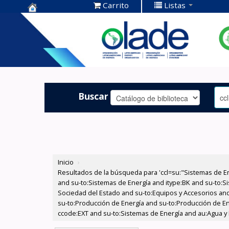
Carrito
Listas
Centro de
Documentación
OLADE -
Buscar
Inicio
›
Resultados de la búsqueda para 'ccl=su:"Sistemas de E
and su-to:Sistemas de Energía and itype:BK and su-to:Si
Sociedad del Estado and su-to:Equipos y Accesorios and
su-to:Producción de Energía and su-to:Producción de E
ccode:EXT and su-to:Sistemas de Energía and au:Agua y E