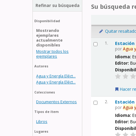
Refinar su búsqueda
Su búsqueda re
Disponibilidad
Mostrando
Quitar resaltad
ejemplares
actualmente
1.
Estación
disponibles
por
Agua
Mostrar todos los
ejemplares
Idioma:
E
Editor:
Bu
Autores
Disponibi
Agua y Energía Eléct...
Agua y Energía Eléct...
Hacer r
Colecciones
2.
Estación
Documentos Externos
por
Agua
Tipos de ítem
Idioma:
E
Libros
Editor:
Bu
Disponibi
Lugares