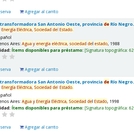
eserva
Agregar al carrito
 transformadora San Antonio Oeste, provincia
de
Río Negro
y
Energía
Eléctrica,
Sociedad
de
l
Estado
.
spañol
enos Aires:
Agua
y
energía
eléctrica,
sociedad
de
l
estado
, 1988
lidad:
Ítems disponibles para préstamo:
Signatura topográfica:
62
eserva
Agregar al carrito
 transformadora San Antonio Oeste, provincia
de
Río Negro
y
Energía
Eléctrica,
Sociedad
de
l
Estado
.
spañol
enos Aires:
Agua
y
Energía
Eléctrica,
Sociedad
de
l
Estado
, 1998
lidad:
Ítems disponibles para préstamo:
Signatura topográfica:
62
eserva
Agregar al carrito