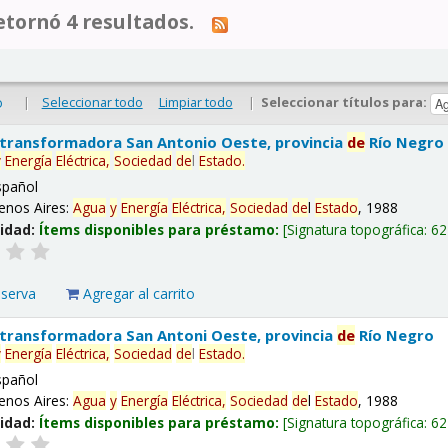
tornó 4 resultados.
|
Seleccionar todo
Limpiar todo
|
Seleccionar títulos para:
o
 transformadora San Antonio Oeste, provincia
de
Río Negro
y
Energía
Eléctrica,
Sociedad
de
l
Estado
.
spañol
enos Aires:
Agua
y
Energía
Eléctrica,
Sociedad
de
l
Estado
, 1988
lidad:
Ítems disponibles para préstamo:
Signatura topográfica:
62
eserva
Agregar al carrito
 transformadora San Antoni Oeste, provincia
de
Río Negro
y
Energía
Eléctrica,
Sociedad
de
l
Estado
.
spañol
enos Aires:
Agua
y
Energía
Eléctrica,
Sociedad
de
l
Estado
, 1988
lidad:
Ítems disponibles para préstamo:
Signatura topográfica:
62