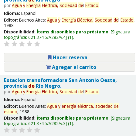
por
Agua
y
Energía
Eléctrica,
Sociedad
de
l
Estado
.
Idioma:
Español
Editor:
Buenos Aires:
Agua
y
Energía
Eléctrica,
Sociedad
de
l
Estado
,
1988
Disponibilidad:
Ítems disponibles para préstamo:
Signatura
topográfica:
621.374.5/A282/v.4
(1).
Hacer reserva
Agregar al carrito
Estacion transformadora San Antonio Oeste,
provincia
de
Río Negro.
por
Agua
y
Energía
Eléctrica,
Sociedad
de
l
Estado
.
Idioma:
Español
Editor:
Buenos Aires:
Agua
y
energía
eléctrica,
sociedad
de
l
estado
, 1988
Disponibilidad:
Ítems disponibles para préstamo:
Signatura
topográfica:
621.374.5/A282/v.3
(1).