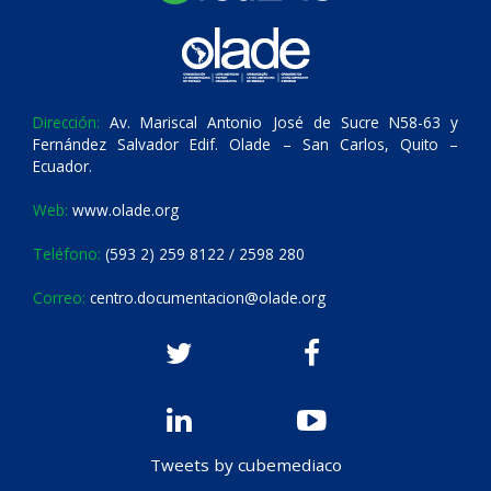
Dirección:
Av. Mariscal Antonio José de Sucre N58-63 y
Fernández Salvador Edif. Olade – San Carlos, Quito –
Ecuador.
Web:
www.olade.org
Teléfono:
(593 2) 259 8122 / 2598 280
Correo:
centro.documentacion@olade.org
Tweets by cubemediaco