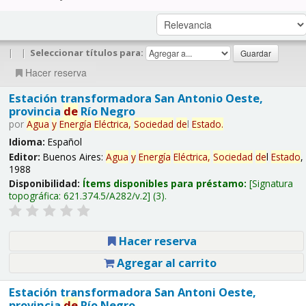
|
|
Seleccionar títulos para:
Hacer reserva
Estación transformadora San Antonio Oeste,
provincia
de
Río Negro
por
Agua
y
Energía
Eléctrica,
Sociedad
de
l
Estado
.
Idioma:
Español
Editor:
Buenos Aires:
Agua
y
Energía
Eléctrica,
Sociedad
de
l
Estado
,
1988
Disponibilidad:
Ítems disponibles para préstamo:
Signatura
topográfica:
621.374.5/A282/v.2
(3).
Hacer reserva
Agregar al carrito
Estación transformadora San Antoni Oeste,
provincia
de
Río Negro