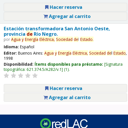
Hacer reserva
Agregar al carrito
Estación transformadora San Antonio Oeste,
provincia
de
Río Negro.
por
Agua
y
Energía
Eléctrica,
Sociedad
de
l
Estado
.
Idioma:
Español
Editor:
Buenos Aires:
Agua
y
Energía
Eléctrica,
Sociedad
de
l
Estado
,
1998
Disponibilidad:
Ítems disponibles para préstamo:
Signatura
topográfica:
621.374.5/A282/v.1
(1).
Hacer reserva
Agregar al carrito