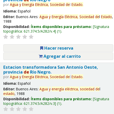
por
Agua
y
Energía
Eléctrica,
Sociedad
de
l
Estado
.
Idioma:
Español
Editor:
Buenos Aires:
Agua
y
Energía
Eléctrica,
Sociedad
de
l
Estado
,
1988
Disponibilidad:
Ítems disponibles para préstamo:
Signatura
topográfica:
621.374.5/A282/v.4
(1).
Hacer reserva
Agregar al carrito
Estacion transformadora San Antonio Oeste,
provincia
de
Río Negro.
por
Agua
y
Energía
Eléctrica,
Sociedad
de
l
Estado
.
Idioma:
Español
Editor:
Buenos Aires:
Agua
y
energía
eléctrica,
sociedad
de
l
estado
, 1988
Disponibilidad:
Ítems disponibles para préstamo:
Signatura
topográfica:
621.374.5/A282/v.3
(1).