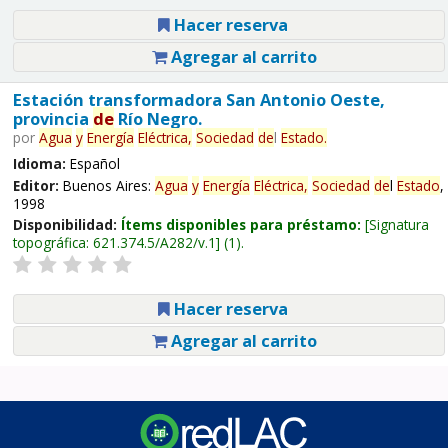
Hacer reserva
Agregar al carrito
Estación transformadora San Antonio Oeste,
provincia
de
Río Negro.
por
Agua
y
Energía
Eléctrica,
Sociedad
de
l
Estado
.
Idioma:
Español
Editor:
Buenos Aires:
Agua
y
Energía
Eléctrica,
Sociedad
de
l
Estado
,
1998
Disponibilidad:
Ítems disponibles para préstamo:
Signatura
topográfica:
621.374.5/A282/v.1
(1).
Hacer reserva
Agregar al carrito