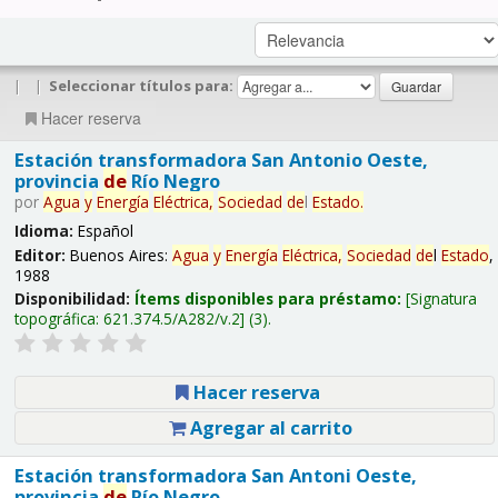
|
|
Seleccionar títulos para:
Hacer reserva
Estación transformadora San Antonio Oeste,
provincia
de
Río Negro
por
Agua
y
Energía
Eléctrica,
Sociedad
de
l
Estado
.
Idioma:
Español
Editor:
Buenos Aires:
Agua
y
Energía
Eléctrica,
Sociedad
de
l
Estado
,
1988
Disponibilidad:
Ítems disponibles para préstamo:
Signatura
topográfica:
621.374.5/A282/v.2
(3).
Hacer reserva
Agregar al carrito
Estación transformadora San Antoni Oeste,
provincia
de
Río Negro