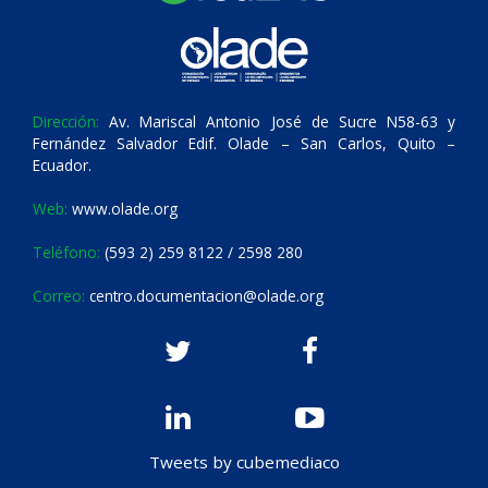
Dirección:
Av. Mariscal Antonio José de Sucre N58-63 y
Fernández Salvador Edif. Olade – San Carlos, Quito –
Ecuador.
Web:
www.olade.org
Teléfono:
(593 2) 259 8122 / 2598 280
Correo:
centro.documentacion@olade.org
Tweets by cubemediaco