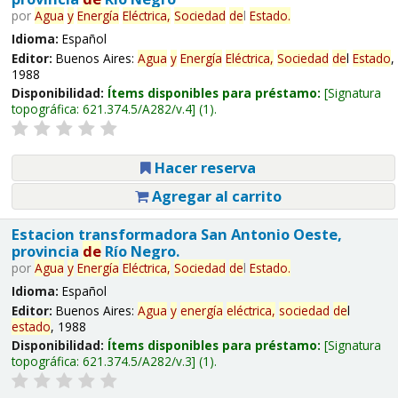
por
Agua
y
Energía
Eléctrica,
Sociedad
de
l
Estado
.
Idioma:
Español
Editor:
Buenos Aires:
Agua
y
Energía
Eléctrica,
Sociedad
de
l
Estado
,
1988
Disponibilidad:
Ítems disponibles para préstamo:
Signatura
topográfica:
621.374.5/A282/v.4
(1).
Hacer reserva
Agregar al carrito
Estacion transformadora San Antonio Oeste,
provincia
de
Río Negro.
por
Agua
y
Energía
Eléctrica,
Sociedad
de
l
Estado
.
Idioma:
Español
Editor:
Buenos Aires:
Agua
y
energía
eléctrica,
sociedad
de
l
estado
, 1988
Disponibilidad:
Ítems disponibles para préstamo:
Signatura
topográfica:
621.374.5/A282/v.3
(1).