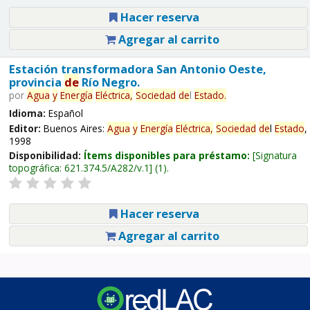
Hacer reserva
Agregar al carrito
Estación transformadora San Antonio Oeste,
provincia
de
Río Negro.
por
Agua
y
Energía
Eléctrica,
Sociedad
de
l
Estado
.
Idioma:
Español
Editor:
Buenos Aires:
Agua
y
Energía
Eléctrica,
Sociedad
de
l
Estado
,
1998
Disponibilidad:
Ítems disponibles para préstamo:
Signatura
topográfica:
621.374.5/A282/v.1
(1).
Hacer reserva
Agregar al carrito