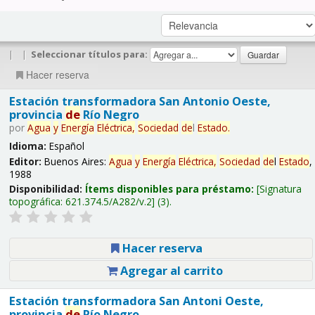
|
|
Seleccionar títulos para:
Hacer reserva
Estación transformadora San Antonio Oeste,
provincia
de
Río Negro
por
Agua
y
Energía
Eléctrica,
Sociedad
de
l
Estado
.
Idioma:
Español
Editor:
Buenos Aires:
Agua
y
Energía
Eléctrica,
Sociedad
de
l
Estado
,
1988
Disponibilidad:
Ítems disponibles para préstamo:
Signatura
topográfica:
621.374.5/A282/v.2
(3).
Hacer reserva
Agregar al carrito
Estación transformadora San Antoni Oeste,
provincia
de
Río Negro