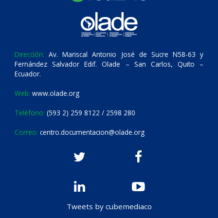
Dirección:
Av. Mariscal Antonio José de Sucre N58-63 y
Fernández Salvador Edif. Olade – San Carlos, Quito –
Ecuador.
Web:
www.olade.org
Teléfono:
(593 2) 259 8122 / 2598 280
Correo:
centro.documentacion@olade.org
Tweets by cubemediaco