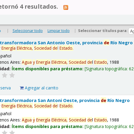
tornó 4 resultados.
|
Seleccionar todo
Limpiar todo
|
Seleccionar títulos para:
o
 transformadora San Antonio Oeste, provincia
de
Río Negro
y
Energía
Eléctrica,
Sociedad
de
l
Estado
.
spañol
enos Aires:
Agua
y
Energía
Eléctrica,
Sociedad
de
l
Estado
, 1988
lidad:
Ítems disponibles para préstamo:
Signatura topográfica:
62
eserva
Agregar al carrito
 transformadora San Antoni Oeste, provincia
de
Río Negro
y
Energía
Eléctrica,
Sociedad
de
l
Estado
.
spañol
enos Aires:
Agua
y
Energía
Eléctrica,
Sociedad
de
l
Estado
, 1988
lidad:
Ítems disponibles para préstamo:
Signatura topográfica:
62