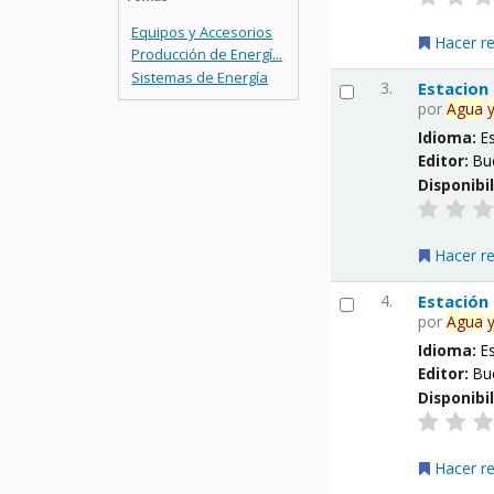
Equipos y Accesorios
Hacer r
Producción de Energí...
Sistemas de Energía
3.
Estacion
por
Agua
Idioma:
E
Editor:
Bu
Disponibi
Hacer r
4.
Estación
por
Agua
Idioma:
E
Editor:
Bu
Disponibi
Hacer r