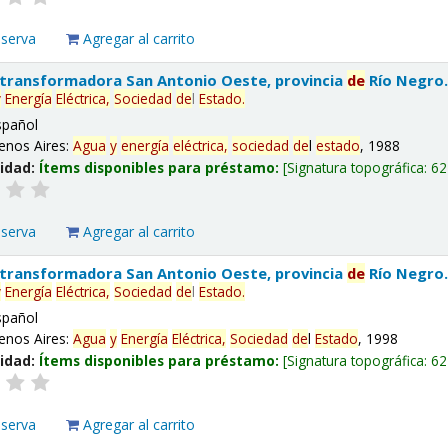
eserva
Agregar al carrito
 transformadora San Antonio Oeste, provincia
de
Río Negro
y
Energía
Eléctrica,
Sociedad
de
l
Estado
.
spañol
enos Aires:
Agua
y
energía
eléctrica,
sociedad
de
l
estado
, 1988
lidad:
Ítems disponibles para préstamo:
Signatura topográfica:
62
eserva
Agregar al carrito
 transformadora San Antonio Oeste, provincia
de
Río Negro
y
Energía
Eléctrica,
Sociedad
de
l
Estado
.
spañol
enos Aires:
Agua
y
Energía
Eléctrica,
Sociedad
de
l
Estado
, 1998
lidad:
Ítems disponibles para préstamo:
Signatura topográfica:
62
eserva
Agregar al carrito