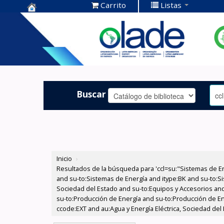
Carrito
Listas
Centro de
Documentación
OLADE -
Buscar
Inicio
›
Resultados de la búsqueda para 'ccl=su:"Sistemas de E
and su-to:Sistemas de Energía and itype:BK and su-to:Si
Sociedad del Estado and su-to:Equipos y Accesorios and
su-to:Producción de Energía and su-to:Producción de E
ccode:EXT and au:Agua y Energía Eléctrica, Sociedad del 