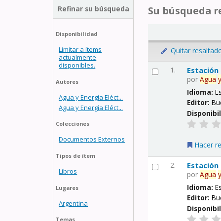
Refinar su búsqueda
Su búsqueda re
Disponibilidad
Limitar a ítems
Quitar resaltad
actualmente
disponibles.
1.
Estación
por
Agua
Autores
Idioma:
E
Agua y Energía Eléct...
Editor:
Bu
Agua y Energía Eléct...
Disponibi
Colecciones
Documentos Externos
Hacer r
Tipos de ítem
2.
Estación
Libros
por
Agua
Idioma:
E
Lugares
Editor:
Bu
Argentina
Disponibi
Temas