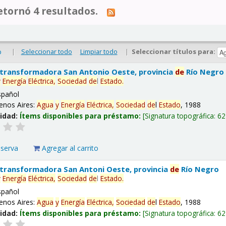
tornó 4 resultados.
|
Seleccionar todo
Limpiar todo
|
Seleccionar títulos para:
o
 transformadora San Antonio Oeste, provincia
de
Río Negro
y
Energía
Eléctrica,
Sociedad
de
l
Estado
.
spañol
enos Aires:
Agua
y
Energía
Eléctrica,
Sociedad
de
l
Estado
, 1988
lidad:
Ítems disponibles para préstamo:
Signatura topográfica:
62
eserva
Agregar al carrito
 transformadora San Antoni Oeste, provincia
de
Río Negro
y
Energía
Eléctrica,
Sociedad
de
l
Estado
.
spañol
enos Aires:
Agua
y
Energía
Eléctrica,
Sociedad
de
l
Estado
, 1988
lidad:
Ítems disponibles para préstamo:
Signatura topográfica:
62