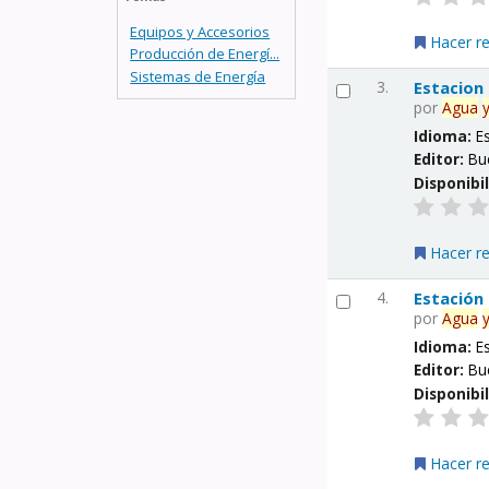
Equipos y Accesorios
Hacer r
Producción de Energí...
Sistemas de Energía
3.
Estacion
por
Agua
Idioma:
E
Editor:
Bu
Disponibi
Hacer r
4.
Estación
por
Agua
Idioma:
E
Editor:
Bu
Disponibi
Hacer r