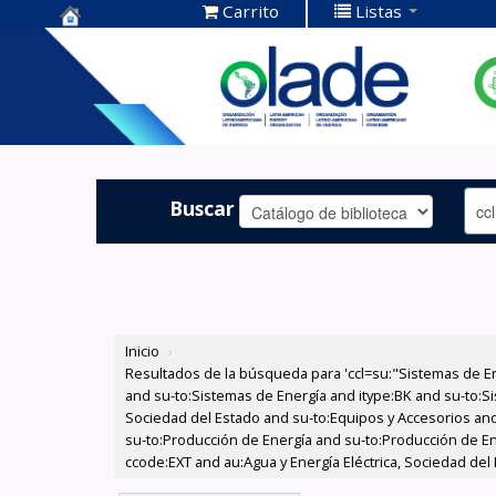
Carrito
Listas
Centro de
Documentación
OLADE -
Buscar
Inicio
›
Resultados de la búsqueda para 'ccl=su:"Sistemas de E
and su-to:Sistemas de Energía and itype:BK and su-to:Si
Sociedad del Estado and su-to:Equipos y Accesorios and
su-to:Producción de Energía and su-to:Producción de E
ccode:EXT and au:Agua y Energía Eléctrica, Sociedad del 