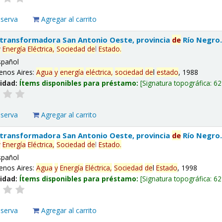
eserva
Agregar al carrito
 transformadora San Antonio Oeste, provincia
de
Río Negro
y
Energía
Eléctrica,
Sociedad
de
l
Estado
.
spañol
enos Aires:
Agua
y
energía
eléctrica,
sociedad
de
l
estado
, 1988
lidad:
Ítems disponibles para préstamo:
Signatura topográfica:
62
eserva
Agregar al carrito
 transformadora San Antonio Oeste, provincia
de
Río Negro
y
Energía
Eléctrica,
Sociedad
de
l
Estado
.
spañol
enos Aires:
Agua
y
Energía
Eléctrica,
Sociedad
de
l
Estado
, 1998
lidad:
Ítems disponibles para préstamo:
Signatura topográfica:
62
eserva
Agregar al carrito