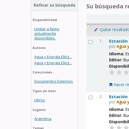
Refinar su búsqueda
Su búsqueda re
Disponibilidad
Limitar a ítems
Quitar resaltad
actualmente
disponibles.
1.
Estación
por
Agua
Autores
Idioma:
E
Agua y Energía Eléct...
Editor:
Bu
Agua y Energía Eléct...
Disponibi
Colecciones
Documentos Externos
Hacer r
Tipos de ítem
2.
Estación
Libros
por
Agua
Idioma:
E
Lugares
Editor:
Bu
Argentina
Disponibi
Temas