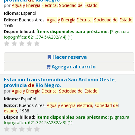
por
Agua
y
Energía
Eléctrica,
Sociedad
de
l
Estado
.
Idioma:
Español
Editor:
Buenos Aires:
Agua
y
Energía
Eléctrica,
Sociedad
de
l
Estado
,
1988
Disponibilidad:
Ítems disponibles para préstamo:
Signatura
topográfica:
621.374.5/A282/v.4
(1).
Hacer reserva
Agregar al carrito
Estacion transformadora San Antonio Oeste,
provincia
de
Río Negro.
por
Agua
y
Energía
Eléctrica,
Sociedad
de
l
Estado
.
Idioma:
Español
Editor:
Buenos Aires:
Agua
y
energía
eléctrica,
sociedad
de
l
estado
, 1988
Disponibilidad:
Ítems disponibles para préstamo:
Signatura
topográfica:
621.374.5/A282/v.3
(1).