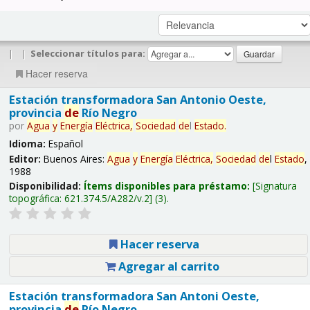
|
|
Seleccionar títulos para:
Hacer reserva
Estación transformadora San Antonio Oeste,
provincia
de
Río Negro
por
Agua
y
Energía
Eléctrica,
Sociedad
de
l
Estado
.
Idioma:
Español
Editor:
Buenos Aires:
Agua
y
Energía
Eléctrica,
Sociedad
de
l
Estado
,
1988
Disponibilidad:
Ítems disponibles para préstamo:
Signatura
topográfica:
621.374.5/A282/v.2
(3).
Hacer reserva
Agregar al carrito
Estación transformadora San Antoni Oeste,
provincia
de
Río Negro