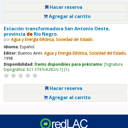
Hacer reserva
Agregar al carrito
Estación transformadora San Antonio Oeste,
provincia
de
Río Negro.
por
Agua
y
Energía
Eléctrica,
Sociedad
de
l
Estado
.
Idioma:
Español
Editor:
Buenos Aires:
Agua
y
Energía
Eléctrica,
Sociedad
de
l
Estado
,
1998
Disponibilidad:
Ítems disponibles para préstamo:
Signatura
topográfica:
621.374.5/A282/v.1
(1).
Hacer reserva
Agregar al carrito