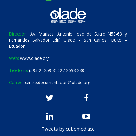
Dirección:
Av. Mariscal Antonio José de Sucre N58-63 y
Fernández Salvador Edif. Olade – San Carlos, Quito –
Ecuador.
Web:
www.olade.org
Teléfono:
(593 2) 259 8122 / 2598 280
Correo:
centro.documentacion@olade.org
Tweets by cubemediaco