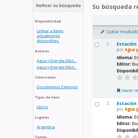
Refinar su búsqueda
Su búsqueda re
Disponibilidad
Limitar a ítems
Quitar resaltad
actualmente
disponibles.
1.
Estación
por
Agua
Autores
Idioma:
E
Agua y Energía Eléct...
Editor:
Bu
Agua y Energía Eléct...
Disponibi
Colecciones
Documentos Externos
Hacer r
Tipos de ítem
2.
Estación
Libros
por
Agua
Idioma:
E
Lugares
Editor:
Bu
Argentina
Disponibi
Temas