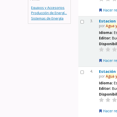
Equipos y Accesorios
Hacer r
Producción de Energí...
Sistemas de Energía
3.
Estacion
por
Agua
Idioma:
E
Editor:
Bu
Disponibi
Hacer r
4.
Estación
por
Agua
Idioma:
E
Editor:
Bu
Disponibi
Hacer r