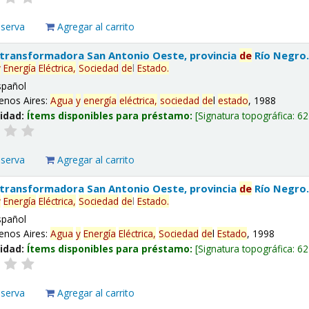
eserva
Agregar al carrito
 transformadora San Antonio Oeste, provincia
de
Río Negro
y
Energía
Eléctrica,
Sociedad
de
l
Estado
.
spañol
enos Aires:
Agua
y
energía
eléctrica,
sociedad
de
l
estado
, 1988
lidad:
Ítems disponibles para préstamo:
Signatura topográfica:
62
eserva
Agregar al carrito
 transformadora San Antonio Oeste, provincia
de
Río Negro
y
Energía
Eléctrica,
Sociedad
de
l
Estado
.
spañol
enos Aires:
Agua
y
Energía
Eléctrica,
Sociedad
de
l
Estado
, 1998
lidad:
Ítems disponibles para préstamo:
Signatura topográfica:
62
eserva
Agregar al carrito