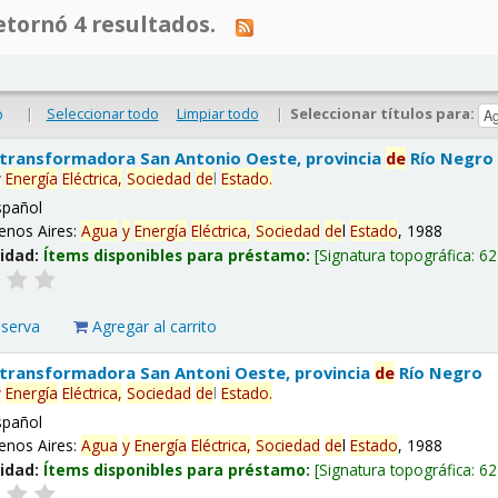
tornó 4 resultados.
|
Seleccionar todo
Limpiar todo
|
Seleccionar títulos para:
o
 transformadora San Antonio Oeste, provincia
de
Río Negro
y
Energía
Eléctrica,
Sociedad
de
l
Estado
.
spañol
enos Aires:
Agua
y
Energía
Eléctrica,
Sociedad
de
l
Estado
, 1988
lidad:
Ítems disponibles para préstamo:
Signatura topográfica:
62
eserva
Agregar al carrito
 transformadora San Antoni Oeste, provincia
de
Río Negro
y
Energía
Eléctrica,
Sociedad
de
l
Estado
.
spañol
enos Aires:
Agua
y
Energía
Eléctrica,
Sociedad
de
l
Estado
, 1988
lidad:
Ítems disponibles para préstamo:
Signatura topográfica:
62