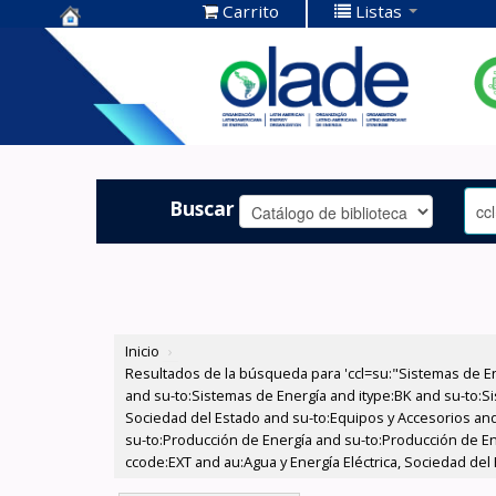
Carrito
Listas
Centro de
Documentación
OLADE -
Buscar
Inicio
›
Resultados de la búsqueda para 'ccl=su:"Sistemas de E
and su-to:Sistemas de Energía and itype:BK and su-to:Si
Sociedad del Estado and su-to:Equipos y Accesorios and
su-to:Producción de Energía and su-to:Producción de E
ccode:EXT and au:Agua y Energía Eléctrica, Sociedad del 