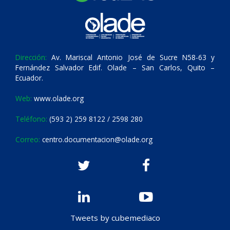
Dirección:
Av. Mariscal Antonio José de Sucre N58-63 y
Fernández Salvador Edif. Olade – San Carlos, Quito –
Ecuador.
Web:
www.olade.org
Teléfono:
(593 2) 259 8122 / 2598 280
Correo:
centro.documentacion@olade.org
Tweets by cubemediaco