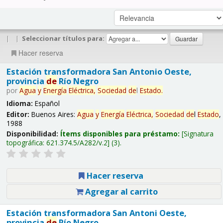
|
|
Seleccionar títulos para:
Hacer reserva
Estación transformadora San Antonio Oeste,
provincia
de
Río Negro
por
Agua
y
Energía
Eléctrica,
Sociedad
de
l
Estado
.
Idioma:
Español
Editor:
Buenos Aires:
Agua
y
Energía
Eléctrica,
Sociedad
de
l
Estado
,
1988
Disponibilidad:
Ítems disponibles para préstamo:
Signatura
topográfica:
621.374.5/A282/v.2
(3).
Hacer reserva
Agregar al carrito
Estación transformadora San Antoni Oeste,
provincia
de
Río Negro