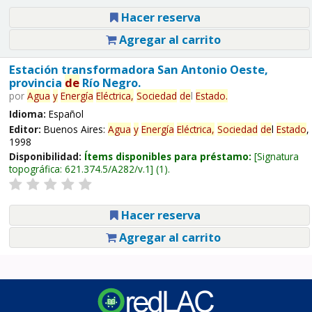
Hacer reserva
Agregar al carrito
Estación transformadora San Antonio Oeste,
provincia
de
Río Negro.
por
Agua
y
Energía
Eléctrica,
Sociedad
de
l
Estado
.
Idioma:
Español
Editor:
Buenos Aires:
Agua
y
Energía
Eléctrica,
Sociedad
de
l
Estado
,
1998
Disponibilidad:
Ítems disponibles para préstamo:
Signatura
topográfica:
621.374.5/A282/v.1
(1).
Hacer reserva
Agregar al carrito