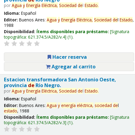
por
Agua
y
Energía
Eléctrica,
Sociedad
de
l
Estado
.
Idioma:
Español
Editor:
Buenos Aires:
Agua
y
Energía
Eléctrica,
Sociedad
de
l
Estado
,
1988
Disponibilidad:
Ítems disponibles para préstamo:
Signatura
topográfica:
621.374.5/A282/v.4
(1).
Hacer reserva
Agregar al carrito
Estacion transformadora San Antonio Oeste,
provincia
de
Río Negro.
por
Agua
y
Energía
Eléctrica,
Sociedad
de
l
Estado
.
Idioma:
Español
Editor:
Buenos Aires:
Agua
y
energía
eléctrica,
sociedad
de
l
estado
, 1988
Disponibilidad:
Ítems disponibles para préstamo:
Signatura
topográfica:
621.374.5/A282/v.3
(1).