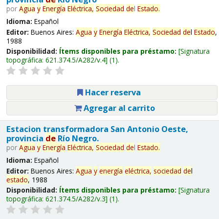
por
Agua
y
Energía
Eléctrica,
Sociedad
de
l
Estado
.
Idioma:
Español
Editor:
Buenos Aires:
Agua
y
Energía
Eléctrica,
Sociedad
de
l
Estado
,
1988
Disponibilidad:
Ítems disponibles para préstamo:
Signatura
topográfica:
621.374.5/A282/v.4
(1).
Hacer reserva
Agregar al carrito
Estacion transformadora San Antonio Oeste,
provincia
de
Río Negro.
por
Agua
y
Energía
Eléctrica,
Sociedad
de
l
Estado
.
Idioma:
Español
Editor:
Buenos Aires:
Agua
y
energía
eléctrica,
sociedad
de
l
estado
, 1988
Disponibilidad:
Ítems disponibles para préstamo:
Signatura
topográfica:
621.374.5/A282/v.3
(1).