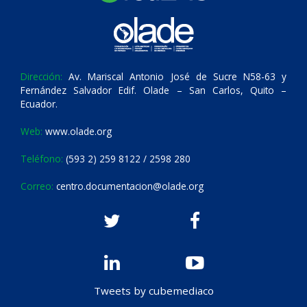
Dirección:
Av. Mariscal Antonio José de Sucre N58-63 y
Fernández Salvador Edif. Olade – San Carlos, Quito –
Ecuador.
Web:
www.olade.org
Teléfono:
(593 2) 259 8122 / 2598 280
Correo:
centro.documentacion@olade.org
Tweets by cubemediaco