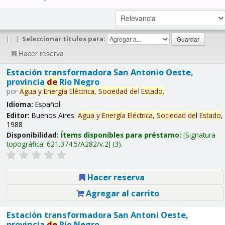
|
|
Seleccionar títulos para:
Hacer reserva
Estación transformadora San Antonio Oeste,
provincia
de
Río Negro
por
Agua
y
Energía
Eléctrica,
Sociedad
de
l
Estado
.
Idioma:
Español
Editor:
Buenos Aires:
Agua
y
Energía
Eléctrica,
Sociedad
de
l
Estado
,
1988
Disponibilidad:
Ítems disponibles para préstamo:
Signatura
topográfica:
621.374.5/A282/v.2
(3).
Hacer reserva
Agregar al carrito
Estación transformadora San Antoni Oeste,
provincia
de
Río Negro