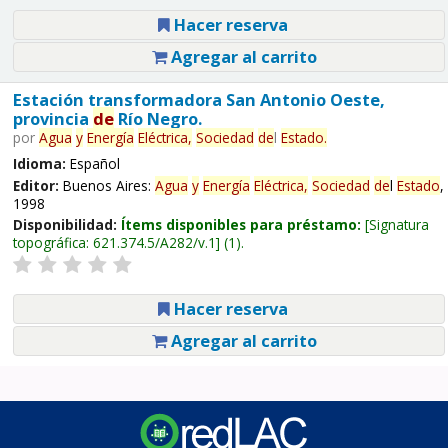
Hacer reserva
Agregar al carrito
Estación transformadora San Antonio Oeste,
provincia
de
Río Negro.
por
Agua
y
Energía
Eléctrica,
Sociedad
de
l
Estado
.
Idioma:
Español
Editor:
Buenos Aires:
Agua
y
Energía
Eléctrica,
Sociedad
de
l
Estado
,
1998
Disponibilidad:
Ítems disponibles para préstamo:
Signatura
topográfica:
621.374.5/A282/v.1
(1).
Hacer reserva
Agregar al carrito