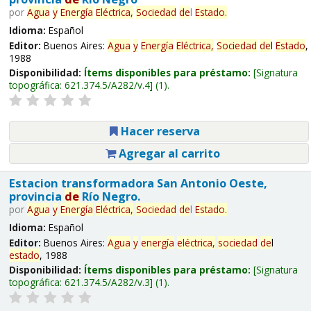
por
Agua
y
Energía
Eléctrica,
Sociedad
de
l
Estado
.
Idioma:
Español
Editor:
Buenos Aires:
Agua
y
Energía
Eléctrica,
Sociedad
de
l
Estado
,
1988
Disponibilidad:
Ítems disponibles para préstamo:
Signatura
topográfica:
621.374.5/A282/v.4
(1).
Hacer reserva
Agregar al carrito
Estacion transformadora San Antonio Oeste,
provincia
de
Río Negro.
por
Agua
y
Energía
Eléctrica,
Sociedad
de
l
Estado
.
Idioma:
Español
Editor:
Buenos Aires:
Agua
y
energía
eléctrica,
sociedad
de
l
estado
, 1988
Disponibilidad:
Ítems disponibles para préstamo:
Signatura
topográfica:
621.374.5/A282/v.3
(1).