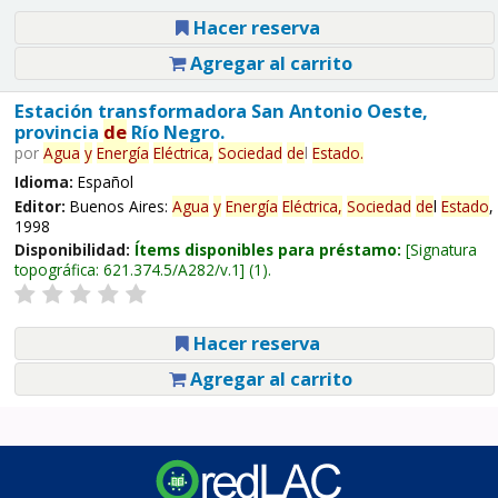
Hacer reserva
Agregar al carrito
Estación transformadora San Antonio Oeste,
provincia
de
Río Negro.
por
Agua
y
Energía
Eléctrica,
Sociedad
de
l
Estado
.
Idioma:
Español
Editor:
Buenos Aires:
Agua
y
Energía
Eléctrica,
Sociedad
de
l
Estado
,
1998
Disponibilidad:
Ítems disponibles para préstamo:
Signatura
topográfica:
621.374.5/A282/v.1
(1).
Hacer reserva
Agregar al carrito