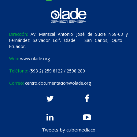
Dirección:
Av. Mariscal Antonio José de Sucre N58-63 y
Fernández Salvador Edif. Olade – San Carlos, Quito –
Ecuador.
Web:
www.olade.org
Teléfono:
(593 2) 259 8122 / 2598 280
Correo:
centro.documentacion@olade.org
Tweets by cubemediaco