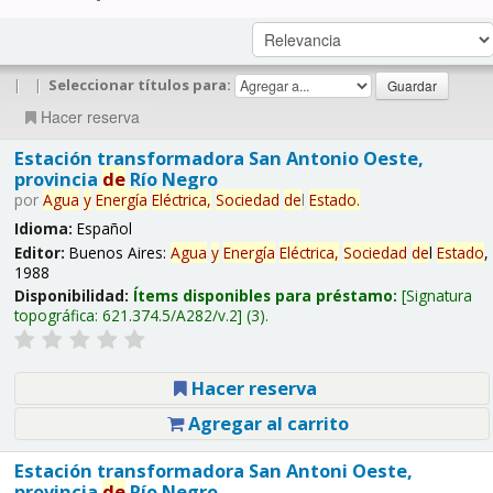
|
|
Seleccionar títulos para:
Hacer reserva
Estación transformadora San Antonio Oeste,
provincia
de
Río Negro
por
Agua
y
Energía
Eléctrica,
Sociedad
de
l
Estado
.
Idioma:
Español
Editor:
Buenos Aires:
Agua
y
Energía
Eléctrica,
Sociedad
de
l
Estado
,
1988
Disponibilidad:
Ítems disponibles para préstamo:
Signatura
topográfica:
621.374.5/A282/v.2
(3).
Hacer reserva
Agregar al carrito
Estación transformadora San Antoni Oeste,
provincia
de
Río Negro