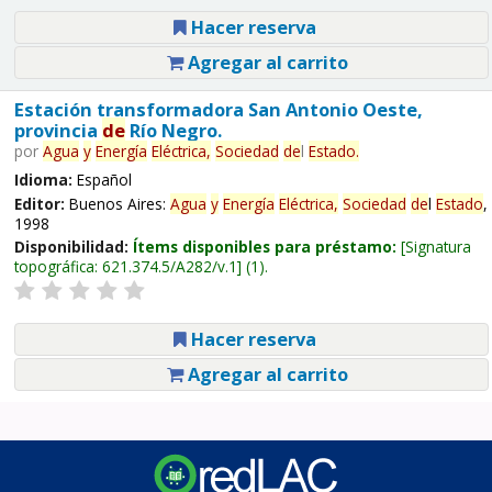
Hacer reserva
Agregar al carrito
Estación transformadora San Antonio Oeste,
provincia
de
Río Negro.
por
Agua
y
Energía
Eléctrica,
Sociedad
de
l
Estado
.
Idioma:
Español
Editor:
Buenos Aires:
Agua
y
Energía
Eléctrica,
Sociedad
de
l
Estado
,
1998
Disponibilidad:
Ítems disponibles para préstamo:
Signatura
topográfica:
621.374.5/A282/v.1
(1).
Hacer reserva
Agregar al carrito