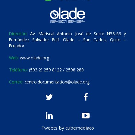
Dirección:
Av. Mariscal Antonio José de Sucre N58-63 y
Fernández Salvador Edif. Olade – San Carlos, Quito –
Ecuador.
Web:
www.olade.org
Teléfono:
(593 2) 259 8122 / 2598 280
Correo:
centro.documentacion@olade.org
Tweets by cubemediaco