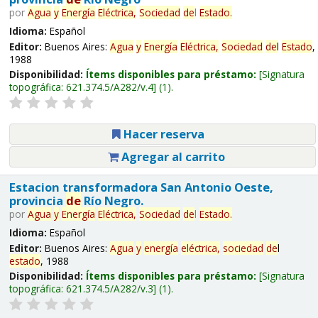
por
Agua
y
Energía
Eléctrica,
Sociedad
de
l
Estado
.
Idioma:
Español
Editor:
Buenos Aires:
Agua
y
Energía
Eléctrica,
Sociedad
de
l
Estado
,
1988
Disponibilidad:
Ítems disponibles para préstamo:
Signatura
topográfica:
621.374.5/A282/v.4
(1).
Hacer reserva
Agregar al carrito
Estacion transformadora San Antonio Oeste,
provincia
de
Río Negro.
por
Agua
y
Energía
Eléctrica,
Sociedad
de
l
Estado
.
Idioma:
Español
Editor:
Buenos Aires:
Agua
y
energía
eléctrica,
sociedad
de
l
estado
, 1988
Disponibilidad:
Ítems disponibles para préstamo:
Signatura
topográfica:
621.374.5/A282/v.3
(1).