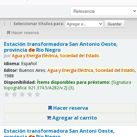
|
|
Seleccionar títulos para:
Hacer reserva
Estación transformadora San Antonio Oeste,
provincia
de
Río Negro
por
Agua
y
Energía
Eléctrica,
Sociedad
de
l
Estado
.
Idioma:
Español
Editor:
Buenos Aires:
Agua
y
Energía
Eléctrica,
Sociedad
de
l
Estado
,
1988
Disponibilidad:
Ítems disponibles para préstamo:
Signatura
topográfica:
621.374.5/A282/v.2
(3).
Hacer reserva
Agregar al carrito
Estación transformadora San Antoni Oeste,
provincia
de
Río Negro