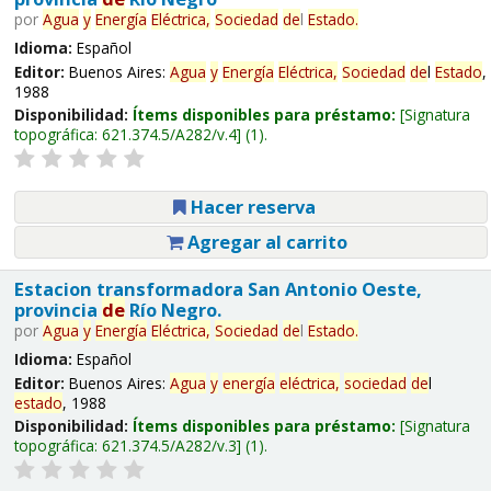
por
Agua
y
Energía
Eléctrica,
Sociedad
de
l
Estado
.
Idioma:
Español
Editor:
Buenos Aires:
Agua
y
Energía
Eléctrica,
Sociedad
de
l
Estado
,
1988
Disponibilidad:
Ítems disponibles para préstamo:
Signatura
topográfica:
621.374.5/A282/v.4
(1).
Hacer reserva
Agregar al carrito
Estacion transformadora San Antonio Oeste,
provincia
de
Río Negro.
por
Agua
y
Energía
Eléctrica,
Sociedad
de
l
Estado
.
Idioma:
Español
Editor:
Buenos Aires:
Agua
y
energía
eléctrica,
sociedad
de
l
estado
, 1988
Disponibilidad:
Ítems disponibles para préstamo:
Signatura
topográfica:
621.374.5/A282/v.3
(1).