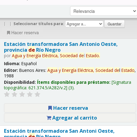
|
|
Seleccionar títulos para:
Hacer reserva
Estación transformadora San Antonio Oeste,
provincia
de
Río Negro
por
Agua
y
Energía
Eléctrica,
Sociedad
de
l
Estado
.
Idioma:
Español
Editor:
Buenos Aires:
Agua
y
Energía
Eléctrica,
Sociedad
de
l
Estado
,
1988
Disponibilidad:
Ítems disponibles para préstamo:
Signatura
topográfica:
621.374.5/A282/v.2
(3).
Hacer reserva
Agregar al carrito
Estación transformadora San Antoni Oeste,
provincia
de
Río Negro