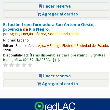
Hacer reserva
Agregar al carrito
Estación transformadora San Antonio Oeste,
provincia
de
Río Negro.
por
Agua
y
Energía
Eléctrica,
Sociedad
de
l
Estado
.
Idioma:
Español
Editor:
Buenos Aires:
Agua
y
Energía
Eléctrica,
Sociedad
de
l
Estado
,
1998
Disponibilidad:
Ítems disponibles para préstamo:
Signatura
topográfica:
621.374.5/A282/v.1
(1).
Hacer reserva
Agregar al carrito