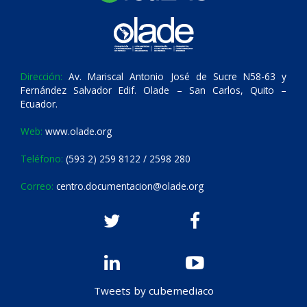
Dirección:
Av. Mariscal Antonio José de Sucre N58-63 y
Fernández Salvador Edif. Olade – San Carlos, Quito –
Ecuador.
Web:
www.olade.org
Teléfono:
(593 2) 259 8122 / 2598 280
Correo:
centro.documentacion@olade.org
Tweets by cubemediaco