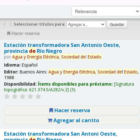
|
|
Seleccionar títulos para:
Hacer reserva
Estación transformadora San Antonio Oeste,
provincia
de
Río Negro
por
Agua
y
Energía
Eléctrica,
Sociedad
de
l
Estado
.
Idioma:
Español
Editor:
Buenos Aires:
Agua
y
Energía
Eléctrica,
Sociedad
de
l
Estado
,
1988
Disponibilidad:
Ítems disponibles para préstamo:
Signatura
topográfica:
621.374.5/A282/v.2
(3).
Hacer reserva
Agregar al carrito
Estación transformadora San Antoni Oeste,
provincia
de
Río Negro