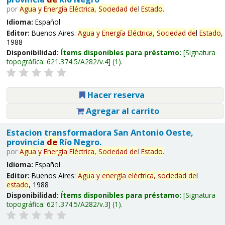
por
Agua
y
Energía
Eléctrica,
Sociedad
de
l
Estado
.
Idioma:
Español
Editor:
Buenos Aires:
Agua
y
Energía
Eléctrica,
Sociedad
de
l
Estado
,
1988
Disponibilidad:
Ítems disponibles para préstamo:
Signatura
topográfica:
621.374.5/A282/v.4
(1).
Hacer reserva
Agregar al carrito
Estacion transformadora San Antonio Oeste,
provincia
de
Río Negro.
por
Agua
y
Energía
Eléctrica,
Sociedad
de
l
Estado
.
Idioma:
Español
Editor:
Buenos Aires:
Agua
y
energía
eléctrica,
sociedad
de
l
estado
, 1988
Disponibilidad:
Ítems disponibles para préstamo:
Signatura
topográfica:
621.374.5/A282/v.3
(1).