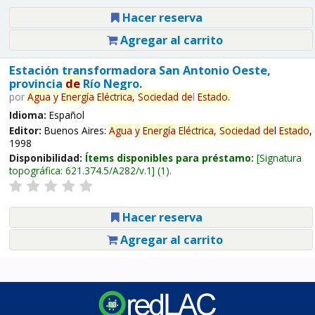
Hacer reserva
Agregar al carrito
Estación transformadora San Antonio Oeste,
provincia
de
Río Negro.
por
Agua
y
Energía
Eléctrica,
Sociedad
de
l
Estado
.
Idioma:
Español
Editor:
Buenos Aires:
Agua
y
Energía
Eléctrica,
Sociedad
de
l
Estado
,
1998
Disponibilidad:
Ítems disponibles para préstamo:
Signatura
topográfica:
621.374.5/A282/v.1
(1).
Hacer reserva
Agregar al carrito