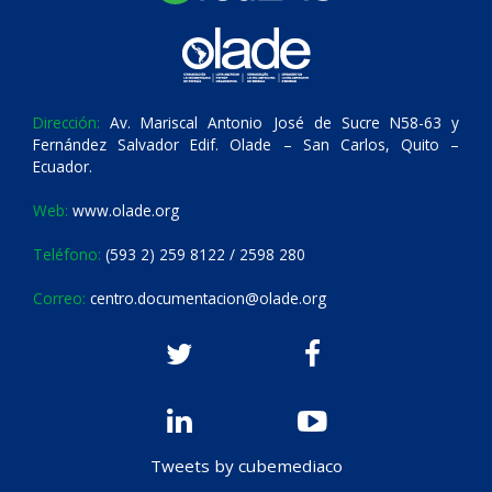
Dirección:
Av. Mariscal Antonio José de Sucre N58-63 y
Fernández Salvador Edif. Olade – San Carlos, Quito –
Ecuador.
Web:
www.olade.org
Teléfono:
(593 2) 259 8122 / 2598 280
Correo:
centro.documentacion@olade.org
Tweets by cubemediaco