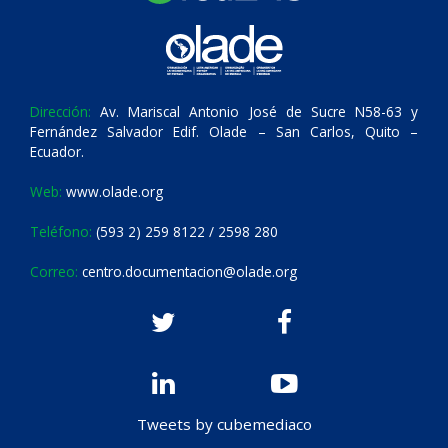
Dirección:
Av. Mariscal Antonio José de Sucre N58-63 y
Fernández Salvador Edif. Olade – San Carlos, Quito –
Ecuador.
Web:
www.olade.org
Teléfono:
(593 2) 259 8122 / 2598 280
Correo:
centro.documentacion@olade.org
Tweets by cubemediaco