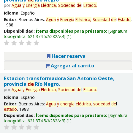
por
Agua
y
Energía
Eléctrica,
Sociedad
de
l
Estado
.
Idioma:
Español
Editor:
Buenos Aires:
Agua
y
Energía
Eléctrica,
Sociedad
de
l
Estado
,
1988
Disponibilidad:
Ítems disponibles para préstamo:
Signatura
topográfica:
621.374.5/A282/v.4
(1).
Hacer reserva
Agregar al carrito
Estacion transformadora San Antonio Oeste,
provincia
de
Río Negro.
por
Agua
y
Energía
Eléctrica,
Sociedad
de
l
Estado
.
Idioma:
Español
Editor:
Buenos Aires:
Agua
y
energía
eléctrica,
sociedad
de
l
estado
, 1988
Disponibilidad:
Ítems disponibles para préstamo:
Signatura
topográfica:
621.374.5/A282/v.3
(1).