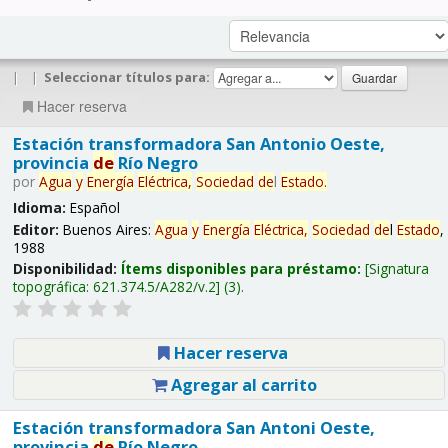
|
|
Seleccionar títulos para:
Hacer reserva
Estación transformadora San Antonio Oeste,
provincia
de
Río Negro
por
Agua
y
Energía
Eléctrica,
Sociedad
de
l
Estado
.
Idioma:
Español
Editor:
Buenos Aires:
Agua
y
Energía
Eléctrica,
Sociedad
de
l
Estado
,
1988
Disponibilidad:
Ítems disponibles para préstamo:
Signatura
topográfica:
621.374.5/A282/v.2
(3).
Hacer reserva
Agregar al carrito
Estación transformadora San Antoni Oeste,
provincia
de
Río Negro