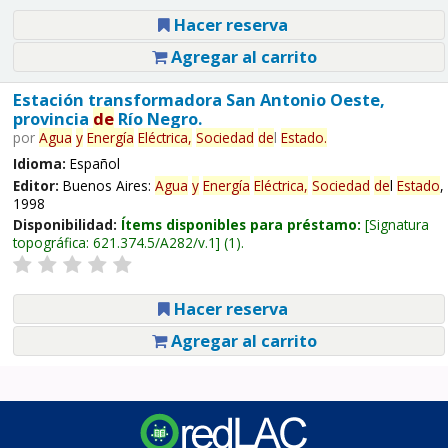
Hacer reserva
Agregar al carrito
Estación transformadora San Antonio Oeste,
provincia
de
Río Negro.
por
Agua
y
Energía
Eléctrica,
Sociedad
de
l
Estado
.
Idioma:
Español
Editor:
Buenos Aires:
Agua
y
Energía
Eléctrica,
Sociedad
de
l
Estado
,
1998
Disponibilidad:
Ítems disponibles para préstamo:
Signatura
topográfica:
621.374.5/A282/v.1
(1).
Hacer reserva
Agregar al carrito