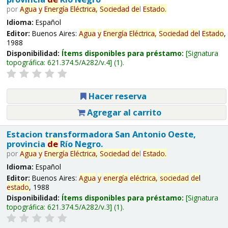
por
Agua
y
Energía
Eléctrica,
Sociedad
de
l
Estado
.
Idioma:
Español
Editor:
Buenos Aires:
Agua
y
Energía
Eléctrica,
Sociedad
de
l
Estado
,
1988
Disponibilidad:
Ítems disponibles para préstamo:
Signatura
topográfica:
621.374.5/A282/v.4
(1).
Hacer reserva
Agregar al carrito
Estacion transformadora San Antonio Oeste,
provincia
de
Río Negro.
por
Agua
y
Energía
Eléctrica,
Sociedad
de
l
Estado
.
Idioma:
Español
Editor:
Buenos Aires:
Agua
y
energía
eléctrica,
sociedad
de
l
estado
, 1988
Disponibilidad:
Ítems disponibles para préstamo:
Signatura
topográfica:
621.374.5/A282/v.3
(1).