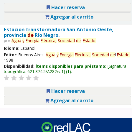
Hacer reserva
Agregar al carrito
Estación transformadora San Antonio Oeste,
provincia
de
Río Negro.
por
Agua
y
Energía
Eléctrica,
Sociedad
de
l
Estado
.
Idioma:
Español
Editor:
Buenos Aires:
Agua
y
Energía
Eléctrica,
Sociedad
de
l
Estado
,
1998
Disponibilidad:
Ítems disponibles para préstamo:
Signatura
topográfica:
621.374.5/A282/v.1
(1).
Hacer reserva
Agregar al carrito