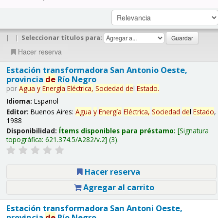
|
|
Seleccionar títulos para:
Hacer reserva
Estación transformadora San Antonio Oeste,
provincia
de
Río Negro
por
Agua
y
Energía
Eléctrica,
Sociedad
de
l
Estado
.
Idioma:
Español
Editor:
Buenos Aires:
Agua
y
Energía
Eléctrica,
Sociedad
de
l
Estado
,
1988
Disponibilidad:
Ítems disponibles para préstamo:
Signatura
topográfica:
621.374.5/A282/v.2
(3).
Hacer reserva
Agregar al carrito
Estación transformadora San Antoni Oeste,
provincia
de
Río Negro