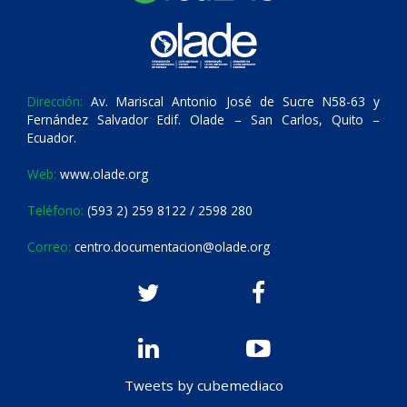
Dirección:
Av. Mariscal Antonio José de Sucre N58-63 y
Fernández Salvador Edif. Olade – San Carlos, Quito –
Ecuador.
Web:
www.olade.org
Teléfono:
(593 2) 259 8122 / 2598 280
Correo:
centro.documentacion@olade.org
Tweets by cubemediaco